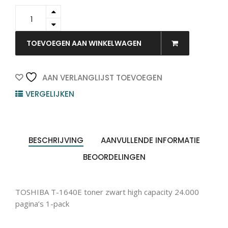
6AJ00000024
-
TOSHIBA
Toner
TOEVOEGEN AAN WINKELWAGEN
Black
24.000vel
Producten
1st
ZOEKEN
zoeken
AAN VERLANGLIJST TOEVOEGEN
quantity
VERGELIJKEN
BESCHRIJVING
AANVULLENDE INFORMATIE
BEOORDELINGEN
TOSHIBA T-1640E toner zwart high capacity 24.000
pagina’s 1-pack