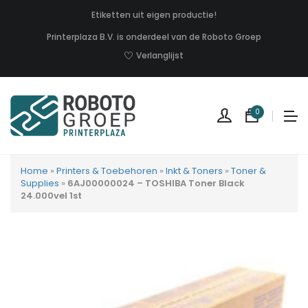
Etiketten uit eigen productie!
Printerplaza B.V. is onderdeel van de Roboto Groep
Verlanglijst
0
Home
»
Printers & Toebehoren
»
Inkt & Toners
»
Toner &
Supplies
»
6AJ00000024 – TOSHIBA Toner Black
24.000vel 1st
Geen
produc
in
uw
winkel