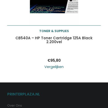
TONER & SUPPLIES
Toevoegen aan
CB540A – HP Toner Cartridge 125A Black
2.200vel
winkelwagen
€
95,80
Vergelijken
PRINTERPLAZA.NL
Over Ons