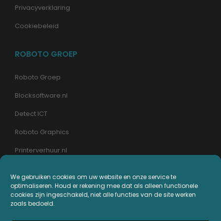
Privacyverklaring
Cookiebeleid
ROBOTO GROEP
Roboto Groep
Blocksoftware.nl
Detect ICT
Roboto Graphics
Printerverhuur.nl
We gebruiken cookies om uw website en onze service te
MIJN PRINTERPLAZA.NL
optimaliseren. Houd er rekening mee dat als alleen functionele
cookies zijn ingeschakeld, niet alle functies van de site werken
Bestellingen
zoals bedoeld.
Mijn Printerpunten