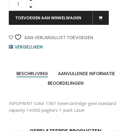
-
RICOH
Toner
TOEVOEGEN AAN WINKELWAGEN
Cartridge
Yellow
14.000vel
AAN VERLANGLIJST TOEVOEGEN
1st
VERGELIJKEN
quantity
BESCHRIJVING
AANVULLENDE INFORMATIE
BEOORDELINGEN
INFOPRINT Color 1567 tonercartridge geel standard
capacity 14.000 pagina’s 1-pack Laser
GERELATEERDE PRODUCTEN