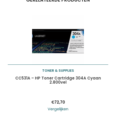
Producten
ZOEKEN
zoeken
TONER & SUPPLIES
Toevoegen aan
CC531A – HP Toner Cartridge 304A Cyaan
2.800vel
winkelwagen
€
72,70
Vergelijken