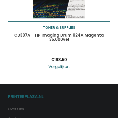
TONER & SUPPLIES
Toevoegen aan
CB387A – HP Imaging Drum 824A Magenta
35.000vel
winkelwagen
€
168,50
Vergelijken
PRINTERPLAZA.NL
Over Ons