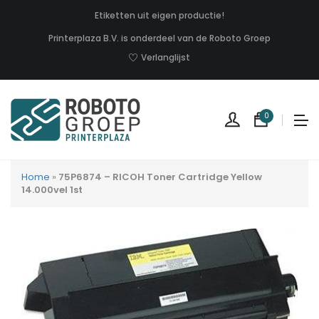
Etiketten uit eigen productie!
Printerplaza B.V. is onderdeel van de Roboto Groep
Verlanglijst
0
Home
»
75P6874 – RICOH Toner Cartridge Yellow
14.000vel 1st
Geen
produc
in
uw
winkel