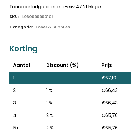
Tonercartridge canon c-exv 47 21.5k ge
SKU:
4960999990101
Categorie:
Toner & Supplies
Korting
Aantal
Discount (%)
Prijs
1
—
€
67,10
2
1 %
€
66,43
3
1 %
€
66,43
4
2 %
€
65,76
5+
2 %
€
65,76