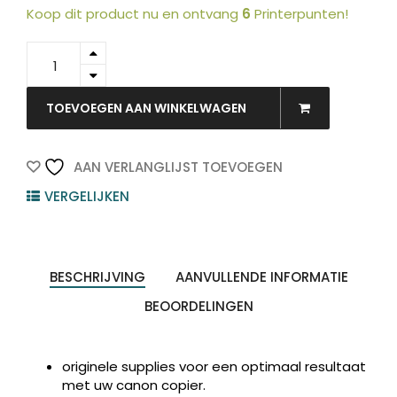
Koop dit product nu en ontvang
6
Printerpunten!
8519B002
-
CANON
Toner
TOEVOEGEN AAN WINKELWAGEN
C-
EXV47
Producten
Yellow
ZOEKEN
AAN VERLANGLIJST TOEVOEGEN
zoeken
18.000vel
VERGELIJKEN
1st
quantity
BESCHRIJVING
AANVULLENDE INFORMATIE
BEOORDELINGEN
originele supplies voor een optimaal resultaat
met uw canon copier.