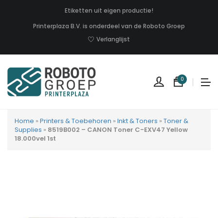
Etiketten uit eigen productie!
Printerplaza B.V. is onderdeel van de Roboto Groep
Verlanglijst
0
Home
»
Printers & Toebehoren
»
Inkt & Toners
»
Toner &
Supplies
»
8519B002 – CANON Toner C-EXV47 Yellow
18.000vel 1st
Geen
produc
in
uw
winkel