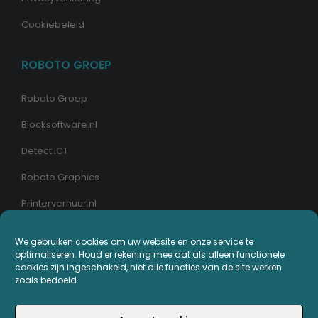
Cookiebeleid
ROBOTO GROEP
Roboto Groep
Blocksoftware.nl
Detect ICT
Roboto Graphics
Printerverhuur.nl
We gebruiken cookies om uw website en onze service te
MIJN PRINTERPLAZA.NL
optimaliseren. Houd er rekening mee dat als alleen functionele
cookies zijn ingeschakeld, niet alle functies van de site werken
Bestellingen
zoals bedoeld.
Mijn Printerpunten