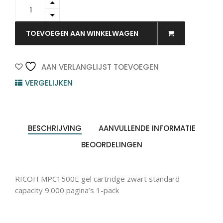
888547
-
RICOH
Toner
TOEVOEGEN AAN WINKELWAGEN
Black
9.000vel
1st
Producten
AAN VERLANGLIJST TOEVOEGEN
ZOEKEN
zoeken
quantity
VERGELIJKEN
BESCHRIJVING
AANVULLENDE INFORMATIE
BEOORDELINGEN
RICOH MPC1500E gel cartridge zwart standard
capacity 9.000 pagina’s 1-pack