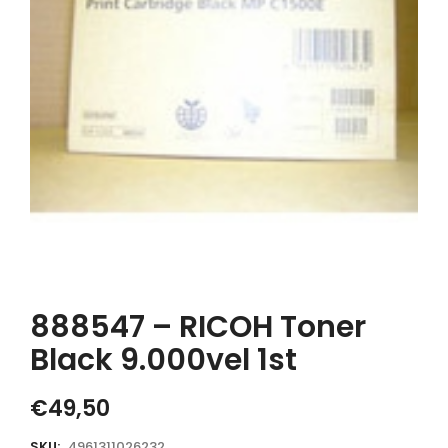
888547 – RICOH Toner
Black 9.000vel 1st
€
49,50
SKU:
4961311026232