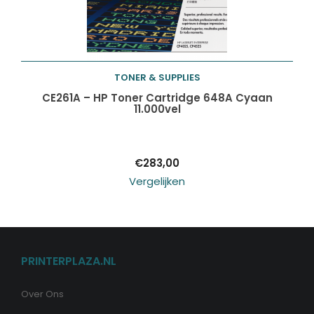
TONER & SUPPLIES
Toevoegen aan
CE261A – HP Toner Cartridge 648A Cyaan
11.000vel
winkelwagen
€
283,00
Vergelijken
PRINTERPLAZA.NL
Over Ons