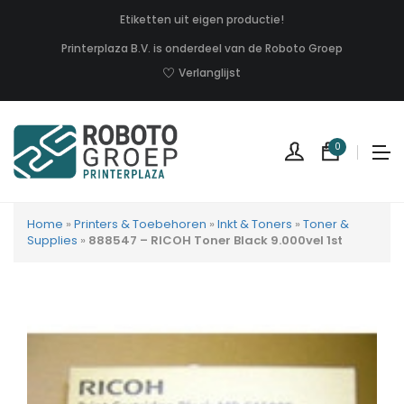
Etiketten uit eigen productie!
Printerplaza B.V. is onderdeel van de Roboto Groep
Verlanglijst
0
Home
»
Printers & Toebehoren
»
Inkt & Toners
»
Toner &
Supplies
»
888547 – RICOH Toner Black 9.000vel 1st
Geen
produc
in
uw
winkel