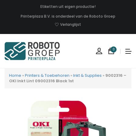
Etiketten uit eigen productie!
Printerplaza B.V. is onderdeel van de Roboto Groep
Verlanglijst
0
Home
»
Printers & Toebehoren
»
Inkt & Supplies
»
9002316 –
OKI Inkt Lint 09002316 Black 1st
Geen
produc
in
uw
winkel