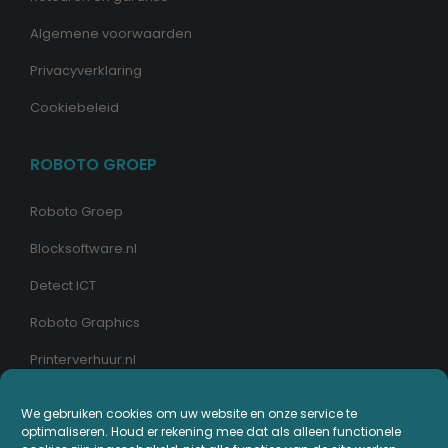
Algemene voorwaarden
Privacyverklaring
Cookiebeleid
ROBOTO GROEP
Roboto Groep
Blocksoftware.nl
Detect ICT
Roboto Graphics
Printerverhuur.nl
We gebruiken cookies om uw website en onze service te
MIJN PRINTERPLAZA.NL
optimaliseren. Houd er rekening mee dat als alleen functionele