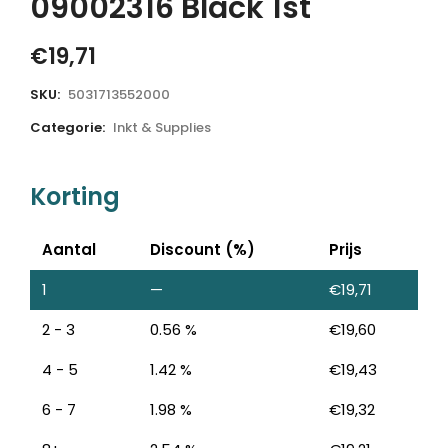
09002316 Black 1st
€
19,71
SKU:
5031713552000
Categorie:
Inkt & Supplies
Korting
Aantal
Discount (%)
Prijs
1
—
€
19,71
2 - 3
0.56 %
€
19,60
4 - 5
1.42 %
€
19,43
6 - 7
1.98 %
€
19,32