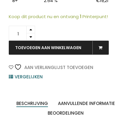
8+
2.54 %
€
19,21
Koop dit product nu en ontvang
1
Printerpunt!
9002316
-
OKI
Producten
Inkt
TOEVOEGEN AAN WINKELWAGEN
ZOEKEN
zoeken
Lint
09002316
Black
AAN VERLANGLIJST TOEVOEGEN
1st
VERGELIJKEN
quantity
BESCHRIJVING
AANVULLENDE INFORMATIE
BEOORDELINGEN