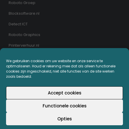
Roboto Groep
Blocksoftware.nl
Detect ICT
Roboto Graphics
Printerverhuur.nl
We gebruiken cookies om uw website en onze service te
MIJN PRINTERPLAZA.NL
optimaliseren. Houd er rekening mee dat als alleen functionele
cookies zijn ingeschakeld, niet alle functies van de site werken
Bestellingen
zoals bedoeld.
Mijn Printerpunten
Accept cookies
Retouren
Functionele cookies
Wachtwoord vergeten
Opties