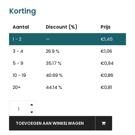
Korting
Aantal
Discount (%)
Prijs
1 - 2
—
€
1,45
3 - 4
26.9 %
€
1,06
5 - 9
35.17 %
€
0,94
10 - 19
40.69 %
€
0,86
20+
44.14 %
€
0,81
91021
-
FOL
Zijdevloeipapier
TOEVOEGEN AAN WINKELWAGEN
50x70cm