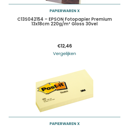
PAPIERWAREN X
Toevoegen aan
C13S042154 – EPSON Fotopapier Premium
13x18cm 220g/m² Gloss 30vel
winkelwagen
€
12,46
Vergelijken
PAPIERWAREN X