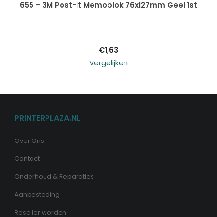
Toevoegen aan
655 – 3M Post-It Memoblok 76x127mm Geel 1st
winkelwagen
€
1,63
Vergelijken
PRINTERPLAZA.NL
Over Ons
Contact
Onderhoud & Reparaties
Aanbesteding
Reseller worden