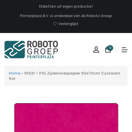
Etiketten uit eigen productie!
Printerplaza B.V. is onderdeel van de Roboto Groep
Verlanglijst
0
Home
»
91021 – FOL Zijdevloeipapier 50x70cm Cyclaam
5st
Geen
produc
in
uw
winkel