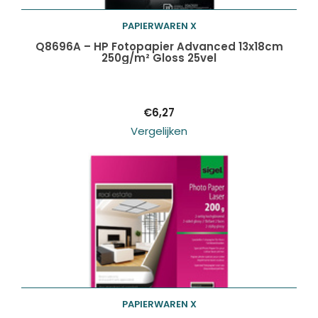
PAPIERWAREN X
Toevoegen aan
Q8696A – HP Fotopapier Advanced 13x18cm
250g/m² Gloss 25vel
winkelwagen
€
6,27
Vergelijken
PAPIERWAREN X