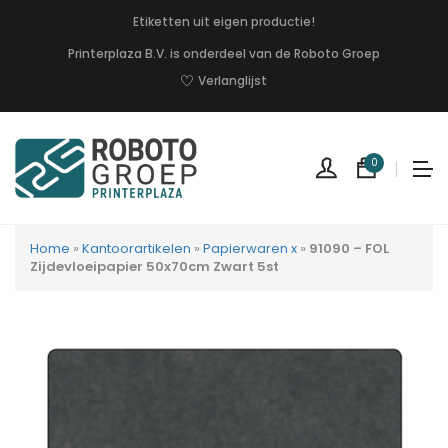
Etiketten uit eigen productie!
Printerplaza B.V. is onderdeel van de Roboto Groep
Verlanglijst
0
Home
»
Kantoorartikelen
»
Papierwaren x
»
91090 – FOL
Zijdevloeipapier 50x70cm Zwart 5st
Geen
produc
in
uw
winkel