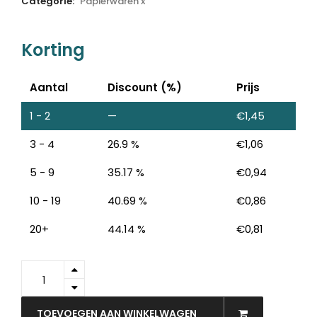
Categorie:
Papierwaren x
Korting
Aantal
Discount (%)
Prijs
1 - 2
—
€
1,45
3 - 4
26.9 %
€
1,06
5 - 9
35.17 %
€
0,94
10 - 19
40.69 %
€
0,86
20+
44.14 %
€
0,81
91090
-
FOL
Zijdevloeipapier
TOEVOEGEN AAN WINKELWAGEN