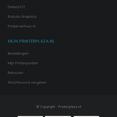
Detect ICT
Roboto Graphics
Printerverhuur.nl
MIJN PRINTERPLAZA.NL
Bestellingen
Mijn Printerpunten
Retouren
Wachtwoord vergeten
© Copyright - Printerplaza.nl