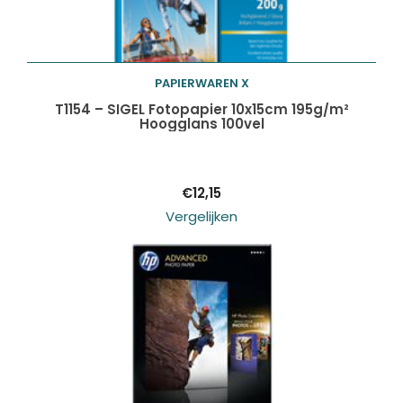
PAPIERWAREN X
Toevoegen aan
T1154 – SIGEL Fotopapier 10x15cm 195g/m²
Hoogglans 100vel
winkelwagen
€
12,15
Vergelijken