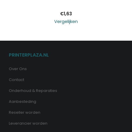
€
1,63
Vergelijken
PRINTERPLAZA.NL
Over Ons
Contact
Onderhoud & Reparaties
Aanbesteding
Reseller worden
Leverancier worden