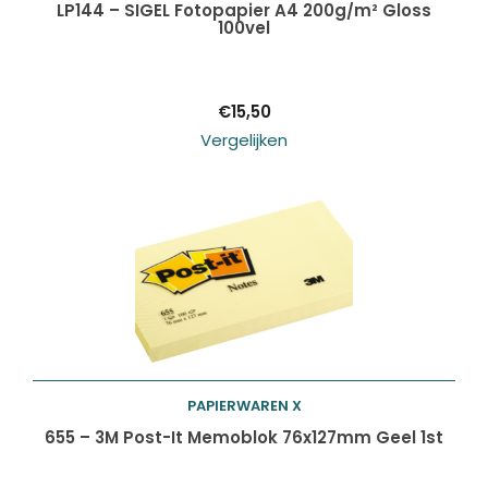
Toevoegen aan
LP144 – SIGEL Fotopapier A4 200g/m² Gloss
100vel
winkelwagen
€
15,50
Vergelijken
PAPIERWAREN X
Toevoegen aan
655 – 3M Post-It Memoblok 76x127mm Geel 1st
winkelwagen