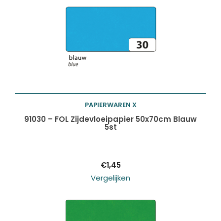
Producten
ZOEKEN
zoeken
PAPIERWAREN X
Toevoegen aan
91030 – FOL Zijdevloeipapier 50x70cm Blauw
5st
winkelwagen
€
1,45
Vergelijken