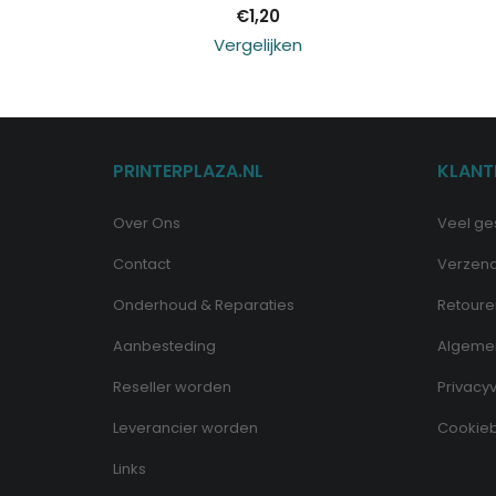
€
1,20
Vergelijken
PRINTERPLAZA.NL
KLANT
Over Ons
Veel ge
Contact
Verzen
Onderhoud & Reparaties
Retoure
Aanbesteding
Algeme
Reseller worden
Privacyv
Leverancier worden
Cookieb
Links