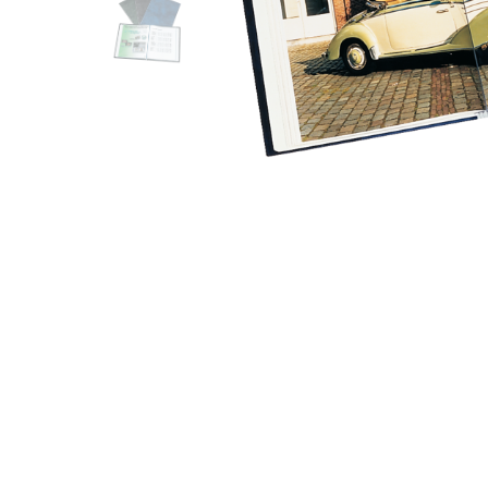
Produc
zoeke