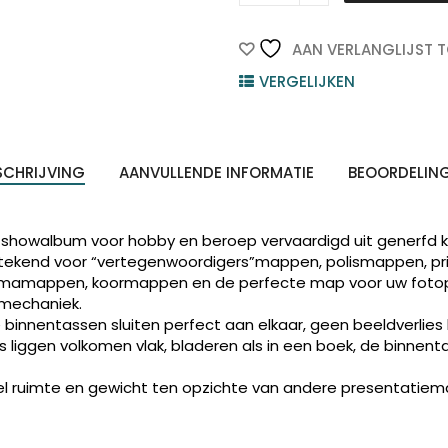
RILLSTAB
Showmap
12-
AAN VERLANGLIJST 
Tassen
VERGELIJKEN
Zwart
A3
quantity
SCHRIJVING
AANVULLENDE INFORMATIE
BEOORDELIN
showalbum voor hobby en beroep vervaardigd uit generfd k
stekend voor “vertegenwoordigers”mappen, polismappen, prijs
mamappen, koormappen en de perfecte map voor uw fotop
mechaniek.
 binnentassen sluiten perfect aan elkaar, geen beeldverlies
liggen volkomen vlak, bladeren als in een boek, de binnent
el ruimte en gewicht ten opzichte van andere presentatie