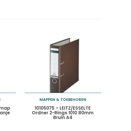
N
MAPPEN & TOEBEHOREN
Toevoegen aan
mmap
10105075 – LEITZ/ESSELTE
ranje
Ordner 2-Rings 1010 80mm
Bruin A4
winkelwagen