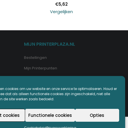
€
5,62
Vergelijken
MIJN PRINTERPLAZA.NL
Bestellingen
Mijn Printerpunten
Retouren
en cookies om uw website en onze service te optimaliseren. Houd er
Wachtwoord vergeten
e dat als alleen functionele cookies zijn ingeschakeld, niet alle
an de site werken zoals bedoeld.
t cookies
Functionele cookies
Opties
Cookiebeleid
Privacyverklaring