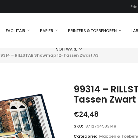
Pri
FACILITAIR
PAPIER
PRINTERS & TOEBEHOREN
LAB
SOFTWARE
9314 – RILLSTAB Showmap 12-Tassen Zwart A3
99314 – RILL
Tassen Zwart
€
24,48
SKU:
8712794993148
Categorie:
Mappen & Toebeh