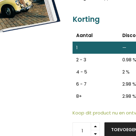
Korting
Aantal
Disco
1
—
2 - 3
0.98 
4 - 5
2 %
6 - 7
2.98 %
8+
2.98 %
Koop dit product nu en on
ten
99314
Z
n
TOEVOEGE
-