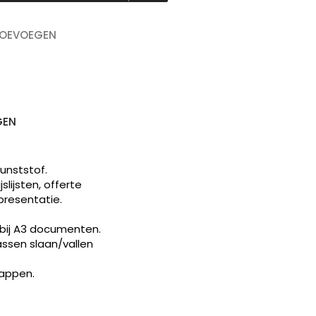
TOEVOEGEN
GEN
unststof.
lijsten, offerte
resentatie.
 bij A3 documenten.
assen slaan/vallen
mappen.