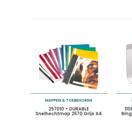
MAPPEN & TOEBEHOREN
Toevoegen aan
257010 – DURABLE
110
Snelhechtmap 2570 Grijs A4
Ring
winkelwagen