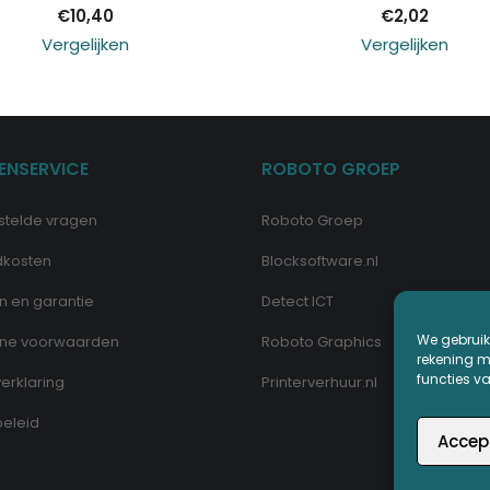
€
10,40
€
2,02
Vergelijken
Vergelijken
ENSERVICE
ROBOTO GROEP
stelde vragen
Roboto Groep
dkosten
Blocksoftware.nl
n en garantie
Detect ICT
We gebruik
ne voorwaarden
Roboto Graphics
rekening me
functies v
erklaring
Printerverhuur.nl
eleid
Accep