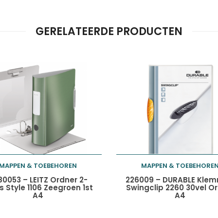
GERELATEERDE PRODUCTEN
MAPPEN & TOEBEHOREN
MAPPEN & TOEBEHORE
Toevoegen aan
Toevoegen aan
80053 – LEITZ Ordner 2-
226009 – DURABLE Kle
s Style 1106 Zeegroen 1st
Swingclip 2260 30vel O
A4
A4
winkelwagen
winkelwagen