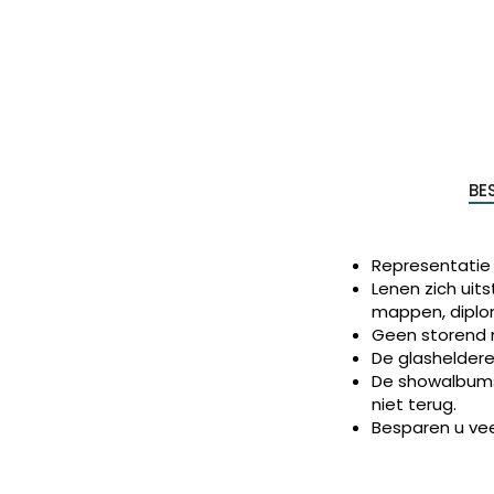
BE
Representatie 
Lenen zich uit
mappen, diplo
Geen storend 
De glasheldere
De showalbums 
niet terug.
Besparen u ve