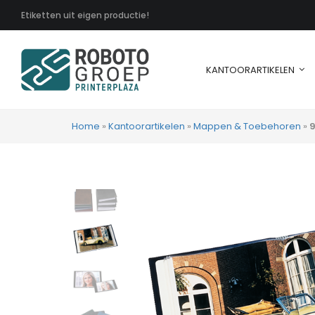
Etiketten uit eigen productie!
KANTOORARTIKELEN
Home
»
Kantoorartikelen
»
Mappen & Toebehoren
»
9