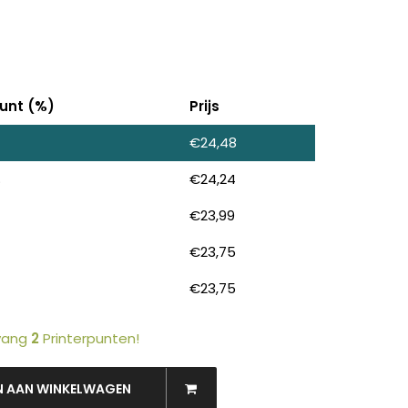
unt (%)
Prijs
€
24,48
%
€
24,24
€
23,99
€
23,75
€
23,75
tvang
2
Printerpunten!
OEKEN
N AAN WINKELWAGEN