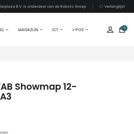
nterplaza B.V. is onderdeel van de Roboto Groep
Verlanglijst
0
EL
MAGAZIJN
ICT
I-POS
STAB Showmap 12-
 A3
G
p
i
u
w
oren