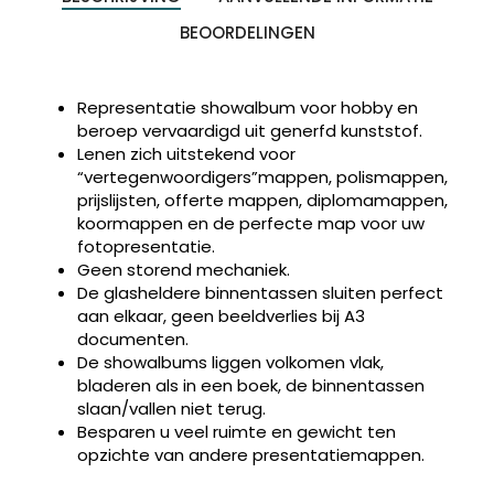
BEOORDELINGEN
Representatie showalbum voor hobby en
beroep vervaardigd uit generfd kunststof.
Lenen zich uitstekend voor
“vertegenwoordigers”mappen, polismappen,
prijslijsten, offerte mappen, diplomamappen,
koormappen en de perfecte map voor uw
fotopresentatie.
Geen storend mechaniek.
Producten
ZOEKEN
zoeken
De glasheldere binnentassen sluiten perfect
aan elkaar, geen beeldverlies bij A3
documenten.
De showalbums liggen volkomen vlak,
bladeren als in een boek, de binnentassen
slaan/vallen niet terug.
Besparen u veel ruimte en gewicht ten
opzichte van andere presentatiemappen.