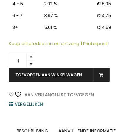
4 - 5
2.02 %
€
15,05
6 - 7
3.97 %
€
14,75
8+
5.01 %
€
14,59
Koop dit product nu en ontvang
1
Printerpunt!
99434
-
RILLSTAB
Showmap
TOEVOEGEN AAN WINKELWAGEN
30-
Tassen
Zwart
AAN VERLANGLIJST TOEVOEGEN
A4
VERGELIJKEN
quantity
BESCHRIJVING
AANVULLENDE INFORMATIE