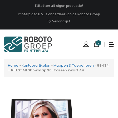
Etiketten uit eigen productie!
Printerplaza B.V. is onderdeel van de Roboto Groep
Verlanglijst
0
Home
»
Kantoorartikelen
»
Mappen & Toebehoren
»
99434
– RILLSTAB Showmap 30-Tassen Zwart A4
Geen
produc
in
uw
winkel