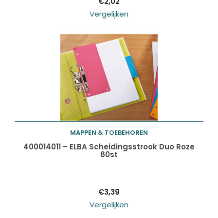
€
2,02
Vergelijken
MAPPEN & TOEBEHOREN
Toevoegen aan
400014011 – ELBA Scheidingsstrook Duo Roze
60st
winkelwagen
€
3,39
Vergelijken