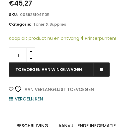
€
45,27
SKU:
0039281041105
Categorie:
Toner & Supplies
Koop dit product nu en ontvang
4
Printerpunten!
9J04202
-
KONICA
MINOLTA
TOEVOEGEN AAN WINKELWAGEN
Toner
Cartridge
Black
AAN VERLANGLIJST TOEVOEGEN
2.000vel
VERGELIJKEN
1st
quantity
BESCHRIJVING
AANVULLENDE INFORMATIE