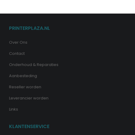
PRINTERPLAZA.NL
Over Ons
Contact
Onderhoud & Reparaties
Aanbesteding
Reseller worden
Leverancier worden
Links
KLANTENSERVICE