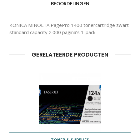
BEOORDELINGEN
KONICA MINOLTA PagePro 1400 tonercartridge zwart
standard capacity 2.000 pagina’s 1-pack
Producten
ZOEKEN
zoeken
GERELATEERDE PRODUCTEN
TONER & SUPPLIES