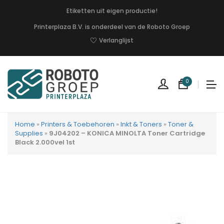
Etiketten uit eigen productie!
Printerplaza B.V. is onderdeel van de Roboto Groep
Verlanglijst
0
Home
»
Printers & Toebehoren
»
Inkt & Toners
»
Toner &
Supplies
»
9J04202 – KONICA MINOLTA Toner Cartridge
Black 2.000vel 1st
Geen
produc
in
uw
winkel