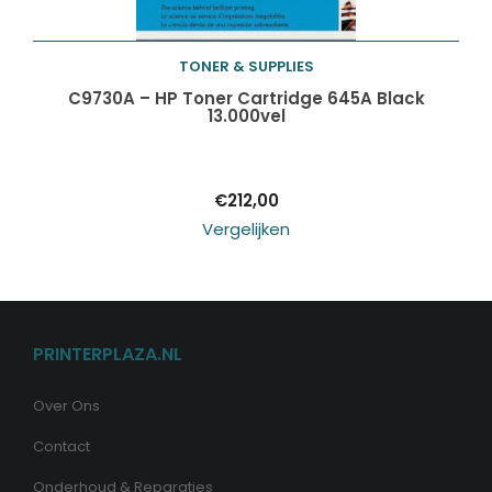
TONER & SUPPLIES
Toevoegen aan
C9730A – HP Toner Cartridge 645A Black
13.000vel
winkelwagen
€
212,00
Vergelijken
PRINTERPLAZA.NL
Over Ons
Contact
Onderhoud & Reparaties