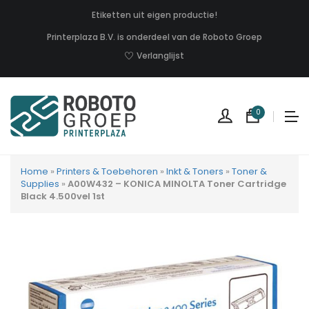
Etiketten uit eigen productie!
Printerplaza B.V. is onderdeel van de Roboto Groep
Verlanglijst
0
Home
»
Printers & Toebehoren
»
Inkt & Toners
»
Toner &
Supplies
»
A00W432 – KONICA MINOLTA Toner Cartridge
Black 4.500vel 1st
Geen
produc
in
uw
winkel