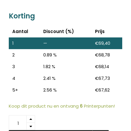
Korting
Aantal
Discount (%)
Prijs
1
—
€
69,40
2
0.89 %
€
68,78
3
1.82 %
€
68,14
4
2.41 %
€
67,73
5+
2.56 %
€
67,62
Koop dit product nu en ontvang
6
Printerpunten!
A00W432
-
KONICA