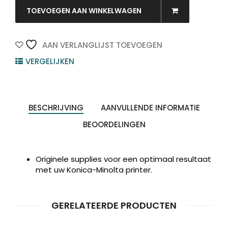
MINOLTA
TOEVOEGEN AAN WINKELWAGEN
Toner
Cartridge
Black
AAN VERLANGLIJST TOEVOEGEN
4.500vel
VERGELIJKEN
1st
quantity
BESCHRIJVING
AANVULLENDE INFORMATIE
Producten
ZOEKEN
zoeken
BEOORDELINGEN
Originele supplies voor een optimaal resultaat
met uw Konica-Minolta printer.
GERELATEERDE PRODUCTEN