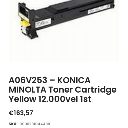
A06V253 – KONICA
MINOLTA Toner Cartridge
Yellow 12.000vel 1st
€
163,57
SKU:
0039281044489