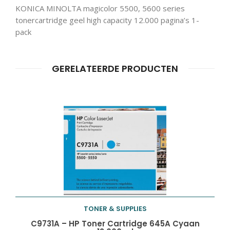
KONICA MINOLTA magicolor 5500, 5600 series
tonercartridge geel high capacity 12.000 pagina’s 1-
pack
GERELATEERDE PRODUCTEN
Producten
ZOEKEN
zoeken
TONER & SUPPLIES
Toevoegen aan
C9731A – HP Toner Cartridge 645A Cyaan