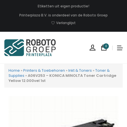
Etiketten uit eigen productie!
Printerplaza B.V. is onderdeel van de Roboto Groep
Verlanglijst
0
Home
»
Printers & Toebehoren
»
Inkt & Toners
»
Toner &
Supplies
»
A06V253 – KONICA MINOLTA Toner Cartridge
Yellow 12.000vel 1st
Geen
produc
in
uw
winkel