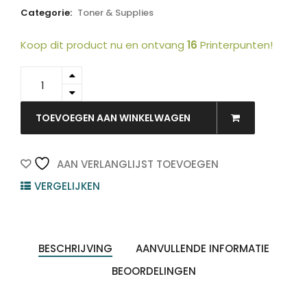
Categorie:
Toner & Supplies
Koop dit product nu en ontvang
16
Printerpunten!
A06V253
-
KONICA
MINOLTA
TOEVOEGEN AAN WINKELWAGEN
Toner
Cartridge
Yellow
AAN VERLANGLIJST TOEVOEGEN
12.000vel
VERGELIJKEN
1st
quantity
BESCHRIJVING
AANVULLENDE INFORMATIE
BEOORDELINGEN