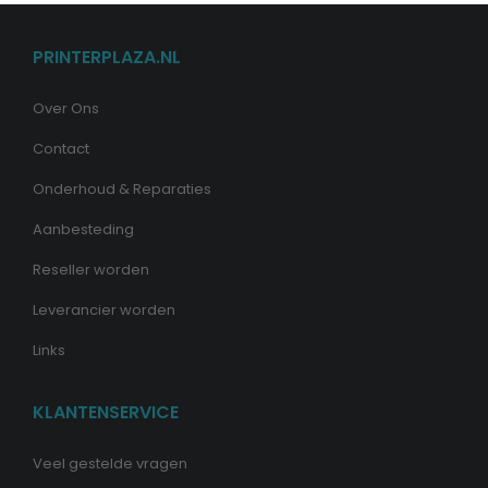
PRINTERPLAZA.NL
Over Ons
Contact
Onderhoud & Reparaties
Aanbesteding
Reseller worden
Leverancier worden
Links
KLANTENSERVICE
Veel gestelde vragen