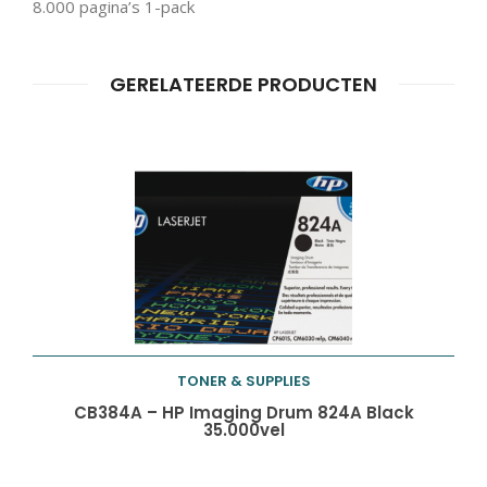
8.000 pagina’s 1-pack
GERELATEERDE PRODUCTEN
Producten
ZOEKEN
zoeken
TONER & SUPPLIES
Toevoegen aan
CB384A – HP Imaging Drum 824A Black
35.000vel
winkelwagen