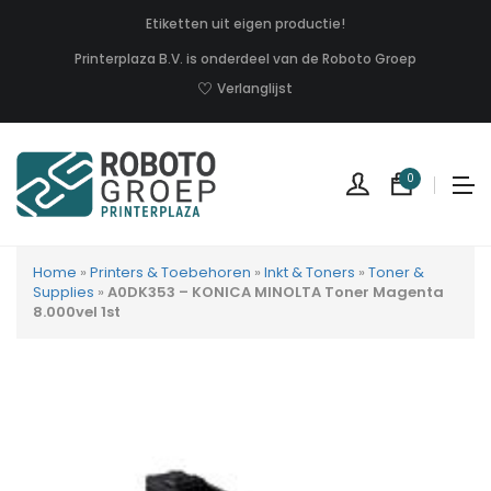
Etiketten uit eigen productie!
Printerplaza B.V. is onderdeel van de Roboto Groep
Verlanglijst
0
Home
»
Printers & Toebehoren
»
Inkt & Toners
»
Toner &
Supplies
»
A0DK353 – KONICA MINOLTA Toner Magenta
8.000vel 1st
Geen
produc
in
uw
winkel