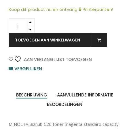
Koop dit product nu en ontvang
9
Printerpunten!
A0DK353
-
KONICA
MINOLTA
TOEVOEGEN AAN WINKELWAGEN
Toner
Magenta
8.000vel
AAN VERLANGLIJST TOEVOEGEN
1st
VERGELIJKEN
quantity
BESCHRIJVING
AANVULLENDE INFORMATIE
BEOORDELINGEN
MINOLTA Bizhub C20 toner magenta standard capacity