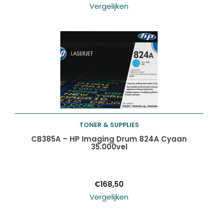
Vergelijken
TONER & SUPPLIES
Toevoegen aan
CB385A – HP Imaging Drum 824A Cyaan
35.000vel
winkelwagen
€
168,50
Vergelijken