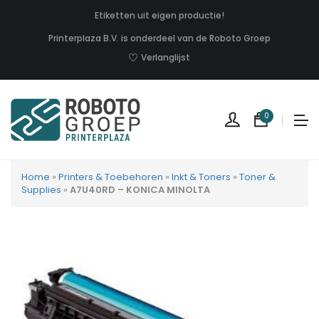
Etiketten uit eigen productie!
Printerplaza B.V. is onderdeel van de Roboto Groep
Verlanglijst
0
Home
»
Printers & Toebehoren
»
Inkt & Toners
»
Toner &
Supplies
»
A7U40RD – KONICA MINOLTA
Geen
produc
in
uw
winkel