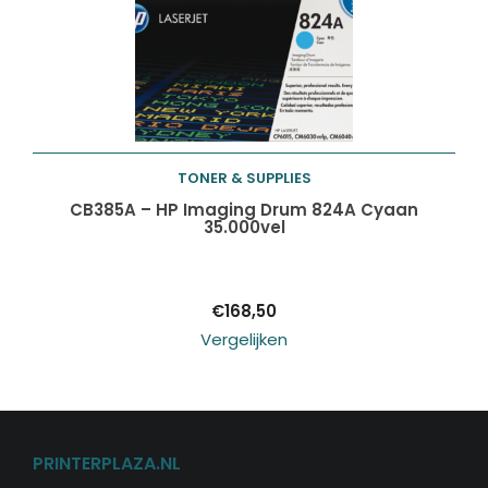
TONER & SUPPLIES
Toevoegen aan
CB385A – HP Imaging Drum 824A Cyaan
35.000vel
winkelwagen
€
168,50
Vergelijken
PRINTERPLAZA.NL