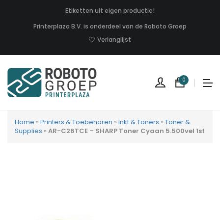
Etiketten uit eigen productie!
Printerplaza B.V. is onderdeel van de Roboto Groep
Verlanglijst
0
Home
»
Printers & Toebehoren
»
Inkt & Toners
»
Toner &
Supplies
»
AR-C26TCE – SHARP Toner Cyaan 5.500vel 1st
Geen
produc
in
uw
winkel