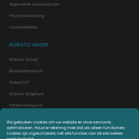
Algemene voorwaarden
Privacyverklaring
Cookiebeleid
ROBOTO GROEP
Roboto Groep
Blocksoftware.nl
Detect ICT
Roboto Graphics
Printerverhuur.nl
We gebruiken cookies om uw website en onze service te
MIJN PRINTERPLAZA.NL
optimaliseren. Houd er rekening mee dat als alleen functionele
cookies zijn ingeschakeld, niet alle functies van de site werken
Bestellingen
zoals bedoeld.