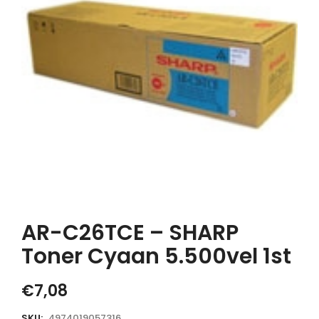
AR-C26TCE – SHARP
Toner Cyaan 5.500vel 1st
€
7,08
SKU:
4974019057316