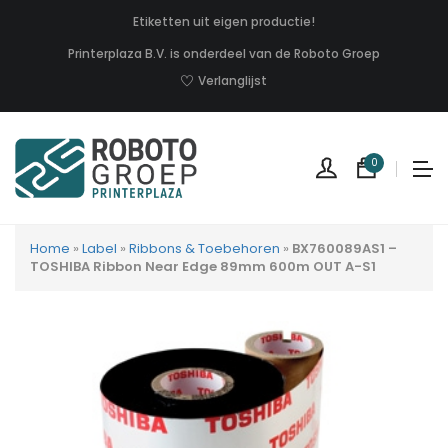
Etiketten uit eigen productie!
Printerplaza B.V. is onderdeel van de Roboto Groep
Verlanglijst
0
Home
»
Label
»
Ribbons & Toebehoren
»
BX760089AS1 –
TOSHIBA Ribbon Near Edge 89mm 600m OUT A-S1
Geen
produc
in
uw
winkel