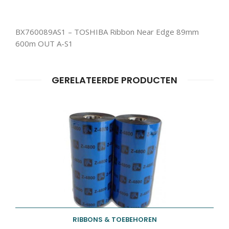
BX760089AS1 – TOSHIBA Ribbon Near Edge 89mm
600m OUT A-S1
Producten
GERELATEERDE PRODUCTEN
ZOEKEN
zoeken
RIBBONS & TOEBEHOREN