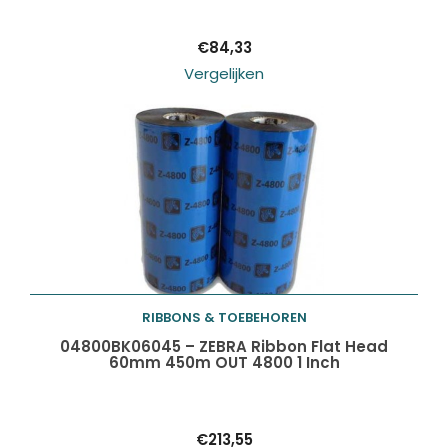
€
84,33
Vergelijken
RIBBONS & TOEBEHOREN
Toevoegen aan
04800BK06045 – ZEBRA Ribbon Flat Head
60mm 450m OUT 4800 1 Inch
winkelwagen
€
213,55