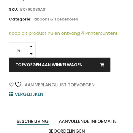
SKU:
BX760089AS1
Categorie:
Ribbons & Toebehoren
Koop dit product nu en ontvang
4
Printerpunten!
BX760089AS1
-
TOSHIBA
Ribbon
TOEVOEGEN AAN WINKELWAGEN
Near
Edge
89mm
AAN VERLANGLIJST TOEVOEGEN
600m
VERGELIJKEN
OUT
A-
S1
quantity
BESCHRIJVING
AANVULLENDE INFORMATIE
BEOORDELINGEN