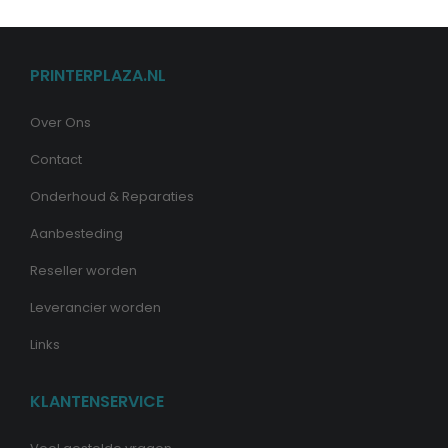
PRINTERPLAZA.NL
Over Ons
Contact
Onderhoud & Reparaties
Aanbesteding
Reseller worden
Leverancier worden
Links
KLANTENSERVICE