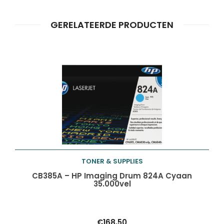
Producten
ZOEKEN
zoeken
GERELATEERDE PRODUCTEN
TONER & SUPPLIES
Toevoegen aan
CB385A – HP Imaging Drum 824A Cyaan
35.000vel
winkelwagen
€
168,50