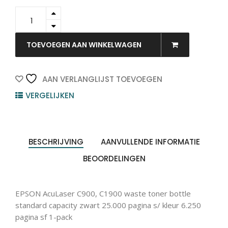
C13S050101
-
EPSON
Waste
TOEVOEGEN AAN WINKELWAGEN
Box
25.000vel
1st
AAN VERLANGLIJST TOEVOEGEN
quantity
VERGELIJKEN
BESCHRIJVING
AANVULLENDE INFORMATIE
BEOORDELINGEN
EPSON AcuLaser C900, C1900 waste toner bottle
standard capacity zwart 25.000 pagina s/ kleur 6.250
pagina sf 1-pack