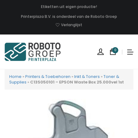
Etiketten uit eigen productie!
Printerplaza B.V. is onderdeel van de Roboto Groep
Verlanglijst
0
Home
»
Printers & Toebehoren
»
Inkt & Toners
»
Toner &
Supplies
»
C13S050101 – EPSON Waste Box 25.000vel 1st
Geen
produc
in
uw
winkel