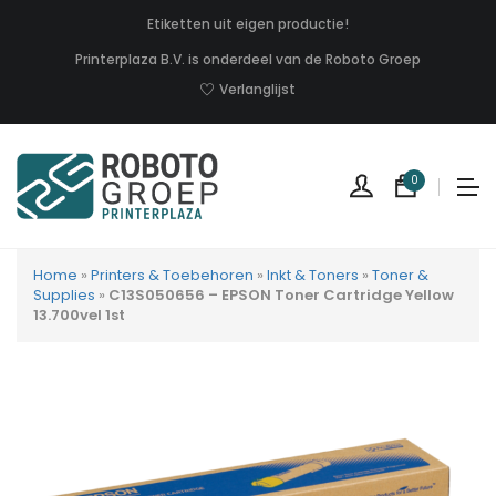
Etiketten uit eigen productie!
Printerplaza B.V. is onderdeel van de Roboto Groep
Verlanglijst
0
Home
»
Printers & Toebehoren
»
Inkt & Toners
»
Toner &
Supplies
»
C13S050656 – EPSON Toner Cartridge Yellow
13.700vel 1st
Geen
produc
in
uw
winkel