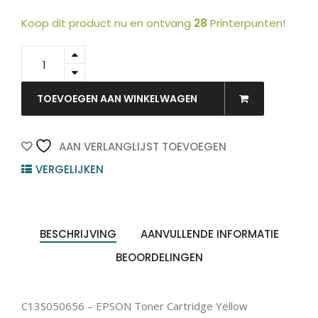
Koop dit product nu en ontvang
28
Printerpunten!
C13S050656
-
EPSON
Toner
TOEVOEGEN AAN WINKELWAGEN
Cartridge
Yellow
13.700vel
AAN VERLANGLIJST TOEVOEGEN
1st
VERGELIJKEN
quantity
BESCHRIJVING
AANVULLENDE INFORMATIE
BEOORDELINGEN
C13S050656 – EPSON Toner Cartridge Yellow