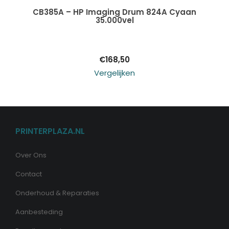
Toevoegen aan
CB385A – HP Imaging Drum 824A Cyaan
35.000vel
winkelwagen
€
168,50
Vergelijken
PRINTERPLAZA.NL
Over Ons
Contact
Onderhoud & Reparaties
Aanbesteding