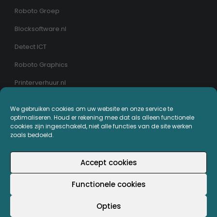
Roboto Groep
Blocksoftware.nl
Detect ICT
Roboto Graphics
Printerverhuur.nl
We gebruiken cookies om uw website en onze service te
MIJN PRINTERPLAZA.NL
optimaliseren. Houd er rekening mee dat als alleen functionele
cookies zijn ingeschakeld, niet alle functies van de site werken
Bestellingen
zoals bedoeld.
Mijn Printerpunten
Accept cookies
Retouren
Functionele cookies
Wachtwoord vergeten
Opties