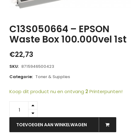
C13S050664 – EPSON
Waste Box 100.000vel 1st
€
22,73
SKU:
8715946500423
Categorie:
Toner & Supplies
Koop dit product nu en ontvang
2
Printerpunten!
C13S050664
-
EPSON
Waste
TOEVOEGEN AAN WINKELWAGEN
Box
100.000vel