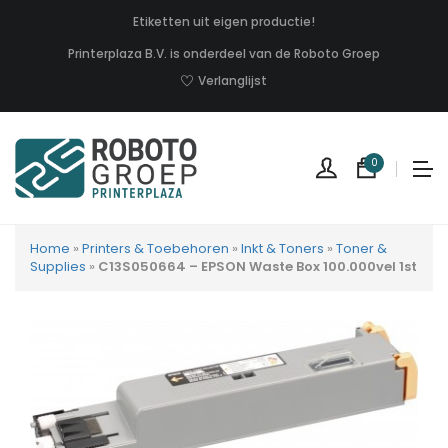
Etiketten uit eigen productie!
Printerplaza B.V. is onderdeel van de Roboto Groep
Verlanglijst
0
Home
»
Printers & Toebehoren
»
Inkt & Toners
»
Toner &
Supplies
»
C13S050664 – EPSON Waste Box 100.000vel 1st
Geen
produc
in
uw
winkel