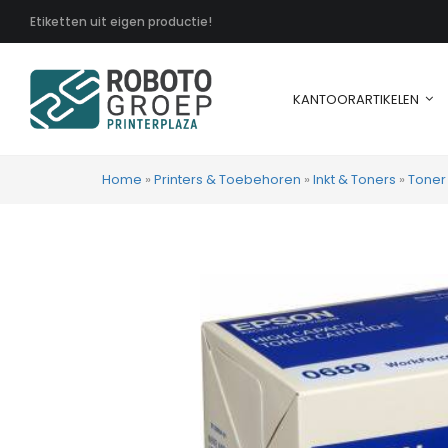
Etiketten uit eigen productie!
KANTOORARTIKELEN
Home
»
Printers & Toebehoren
»
Inkt & Toners
»
Toner