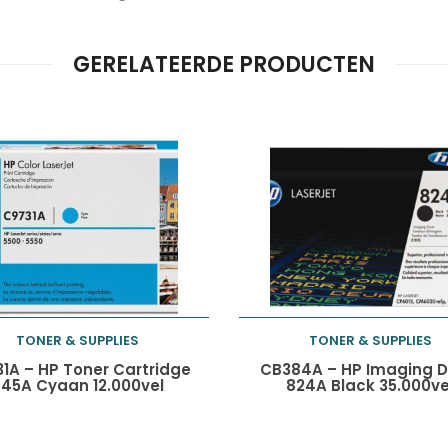
GERELATEERDE PRODUCTEN
TONER & SUPPLIES
TONER & SUPPLIES
Toevoegen aan
Toevoegen aan
1A – HP Toner Cartridge
CB384A – HP Imaging 
45A Cyaan 12.000vel
824A Black 35.000ve
winkelwagen
winkelwagen