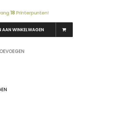
tvang
18
Printerpunten!
N AAN WINKELWAGEN
TOEVOEGEN
OEKEN
GEN