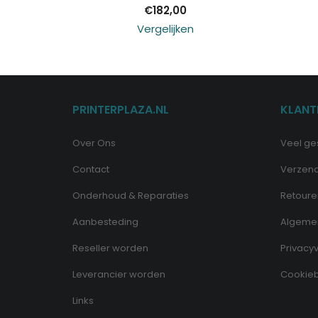
€
182,00
Vergelijken
PRINTERPLAZA.NL
KLANT
Over Ons
Veel ge
Contact
Verzen
Onderhoud & Reparaties
Retoure
Aanbesteding
Algeme
Reseller worden
Privacyv
Leverancier worden
Cookieb
Links