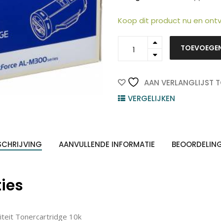
Koop dit product nu en on
C13S050689
TOEVOEGE
-
EPSON
Toner
Cartridge
AAN VERLANGLIJST 
Black
VERGELIJKEN
10.000vel
1st
ten
quantity
Z
n
SCHRIJVING
AANVULLENDE INFORMATIE
BEOORDELIN
ties
eit Tonercartridge 10k