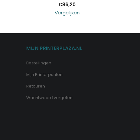
€
86,20
Vergelijken
MIJN PRINTERPLAZA.NL
Bestellingen
Mijn Printerpunten
Retouren
Wachtwoord vergeten