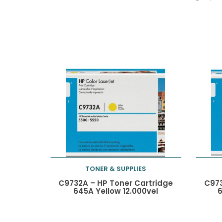
TONER & SUPPLIES
Toevoegen aan
C9732A – HP Toner Cartridge
C973
645A Yellow 12.000vel
6
winkelwagen