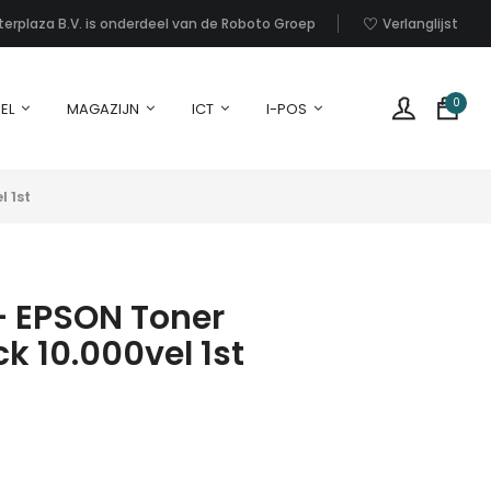
nterplaza B.V. is onderdeel van de Roboto Groep
Verlanglijst
0
EL
MAGAZIJN
ICT
I-POS
 1st
 EPSON Toner
k 10.000vel 1st
G
p
i
u
w