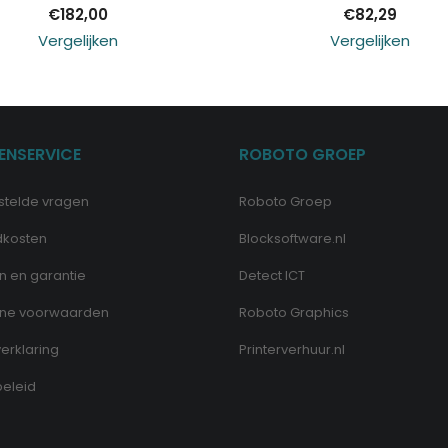
€
182,00
€
82,29
Vergelijken
Vergelijken
ENSERVICE
ROBOTO GROEP
stelde vragen
Roboto Groep
dkosten
Blocksoftware.nl
n en garantie
Detect ICT
ne voorwaarden
Roboto Graphics
erklaring
Printerverhuur.nl
eleid