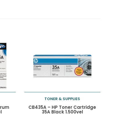
TONER & SUPPLIES
Toevoegen aan
Drum
CB435A – HP Toner Cartridge
l
35A Black 1.500vel
winkelwagen