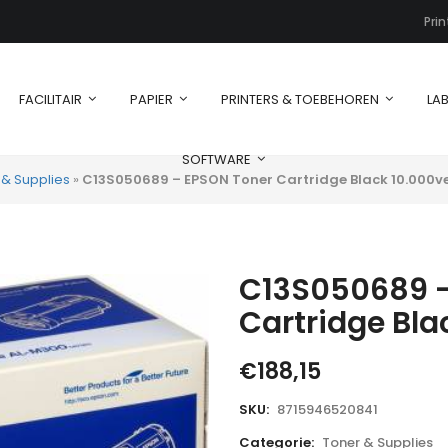
Pri
FACILITAIR
PAPIER
PRINTERS & TOEBEHOREN
LAB
SOFTWARE
 & Supplies
»
C13S050689 – EPSON Toner Cartridge Black 10.000vel
C13S050689 –
Cartridge Blac
€
188,15
SKU:
8715946520841
Categorie:
Toner & Supplies