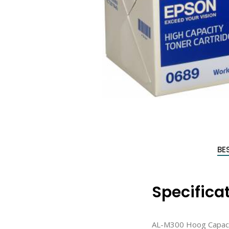
Produc
zoeke
BE
Specifica
AL-M300 Hoog Capacit