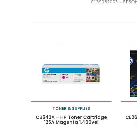
C13S052003 – EPSON O
TONER & SUPPLIES
Toevoegen aan
CB543A – HP Toner Cartridge
CE26
125A Magenta 1.400vel
winkelwagen