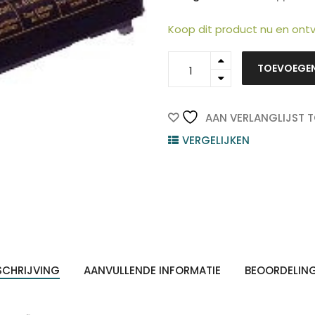
Koop dit product nu en on
C13S052003
TOEVOEGE
-
EPSON
Oliefles/Olieroller
ten
1st
AAN VERLANGLIJST 
Z
n
quantity
VERGELIJKEN
SCHRIJVING
AANVULLENDE INFORMATIE
BEOORDELIN