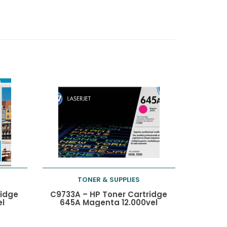
TONER & SUPPLIES
Toevoegen aan
ridge
C9733A – HP Toner Cartridge
el
645A Magenta 12.000vel
winkelwagen