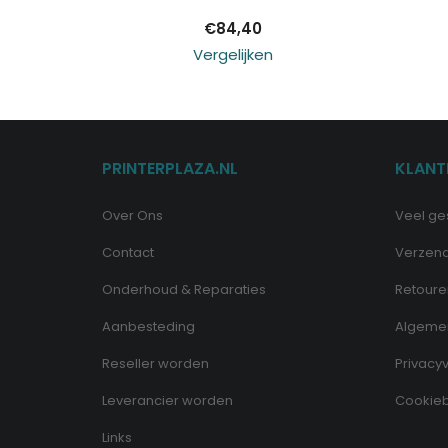
€
84,40
Vergelijken
PRINTERPLAZA.NL
KLANT
Over Ons
Veel ge
Contact
Verzen
Onderhoud & Reparaties
Retoure
Aanbesteding
Algeme
Reseller worden
Privacyv
Leverancier worden
Cookieb
Links