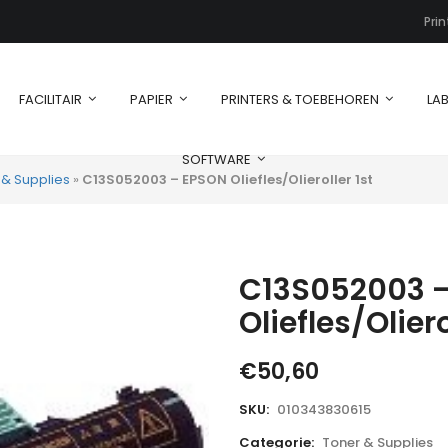
Pri
FACILITAIR
PAPIER
PRINTERS & TOEBEHOREN
LAB
SOFTWARE
 & Supplies
»
C13S052003 – EPSON Oliefles/Olieroller 1st
C13S052003 
Oliefles/Oliero
€
50,60
SKU:
010343830615
Categorie:
Toner & Supplies