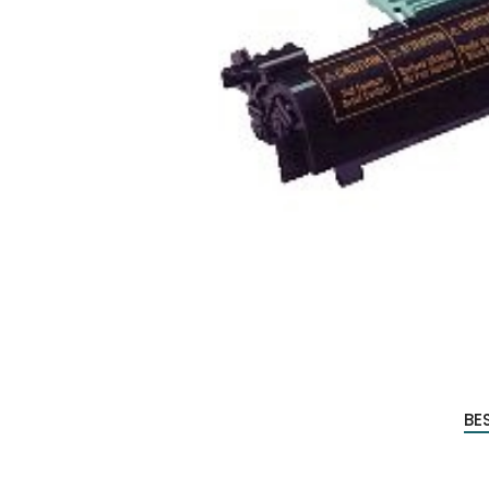
Produc
zoeke
BE