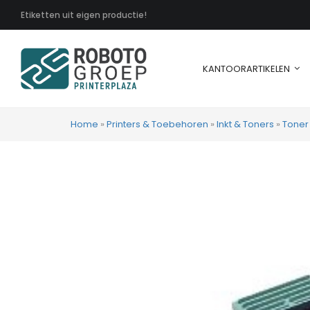
Etiketten uit eigen productie!
KANTOORARTIKELEN
Home
»
Printers & Toebehoren
»
Inkt & Toners
»
Toner