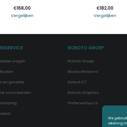
€
168,00
€
182,00
Vergelijken
Vergelijken
ENSERVICE
ROBOTO GROEP
stelde vragen
Roboto Groep
dkosten
Blocksoftware.nl
n en garantie
Detect ICT
ne voorwaarden
Roboto Graphics
erklaring
Printerverhuur.nl
eleid
We gebruik
rekening me