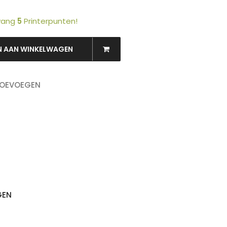
tvang
5
Printerpunten!
N AAN WINKELWAGEN
TOEVOEGEN
OEKEN
GEN