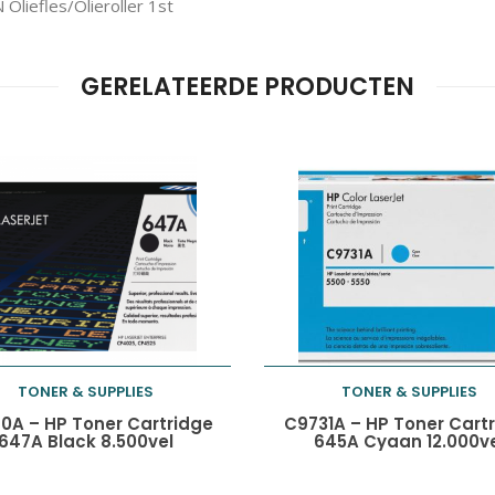
liefles/Olieroller 1st
GERELATEERDE PRODUCTEN
TONER & SUPPLIES
TONER & SUPPLIES
Toevoegen aan
Toevoegen aan
0A – HP Toner Cartridge
C9731A – HP Toner Cart
647A Black 8.500vel
645A Cyaan 12.000v
winkelwagen
winkelwagen