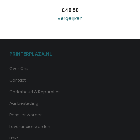
€
48,50
Vergelijken
PRINTERPLAZA.NL
Over Ons
Contact
Onderhoud & Reparaties
Aanbesteding
Reseller worden
Leverancier worden
Links