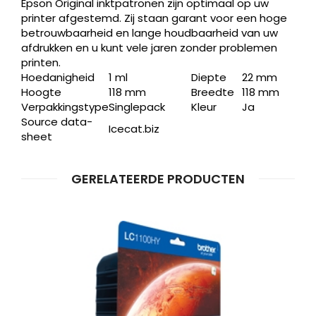
Epson Original inktpatronen zijn optimaal op uw
printer afgestemd. Zij staan garant voor een hoge
betrouwbaarheid en lange houdbaarheid van uw
afdrukken en u kunt vele jaren zonder problemen
printen.
Hoedanigheid
1 ml
Diepte
22 mm
Hoogte
118 mm
Breedte
118 mm
Verpakkingstype
Singlepack
Kleur
Ja
Source data-
Icecat.biz
Producten
sheet
ZOEKEN
zoeken
GERELATEERDE PRODUCTEN