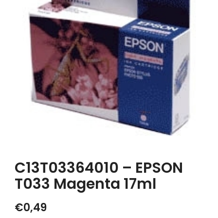
C13T03364010 – EPSON
T033 Magenta 17ml
€
0,49