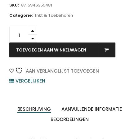
SKU:
8715946355481
Categorie:
Inkt & Toebehoren
C13T03364010
-
EPSON
T033
TOEVOEGEN AAN WINKELWAGEN
Magenta
17ml
quantity
AAN VERLANGLIJST TOEVOEGEN
VERGELIJKEN
BESCHRIJVING
AANVULLENDE INFORMATIE
BEOORDELINGEN