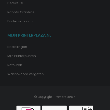
Detect ICT
Roboto Graphics
Printerverhuur.nl
MIJN PRINTERPLAZA.NL
Bestellingen
Mijn Printerpunten
Retouren
Wachtwoord vergeten
© Copyright - Printerplaza.nl