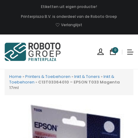
Etiketten uit eigen productie!
Printerplaza B.V. is onderdeel van de Roboto Groep
Verlanglijst
0
Home
»
Printers & Toebehoren
»
Inkt & Toners
»
Inkt &
Toebehoren
»
C13T03364010 – EPSON T033 Magenta
17ml
Geen
produc
in
uw
winkel