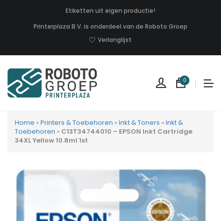
Etiketten uit eigen productie!
Printerplaza B.V. is onderdeel van de Roboto Groep
Verlanglijst
0
Home
»
Printers & Toebehoren
»
Inkt & Toners
»
Inkt &
Toebehoren
»
C13T34744010 – EPSON Inkt Cartridge
34XL Yellow 10.8ml 1st
Geen
produc
in
uw
winkel