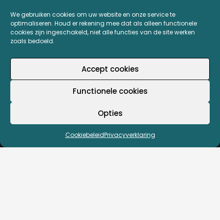
ROBOTO GROEP
We gebruiken cookies om uw website en onze service te
optimaliseren. Houd er rekening mee dat als alleen functionele
cookies zijn ingeschakeld, niet alle functies van de site werken
Roboto Groep
zoals bedoeld.
Blocksoftware.nl
Accept cookies
Detect ICT
Roboto Graphics
Functionele cookies
Printerverhuur.nl
Opties
MIJN PRINTERPLAZA.NL
Cookiebeleid
Privacyverklaring
Bestellingen
Mijn Printerpunten
Retouren
Wachtwoord vergeten