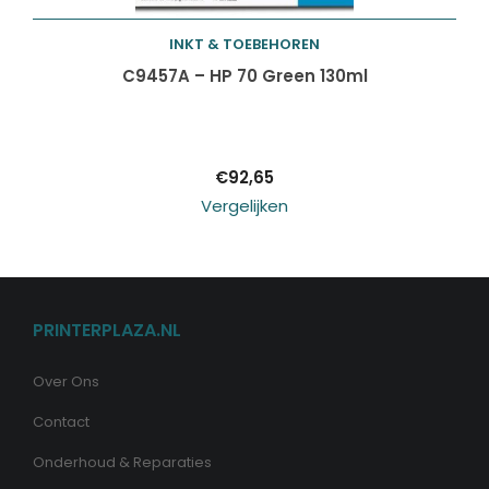
INKT & TOEBEHOREN
Toevoegen aan
C9457A – HP 70 Green 130ml
winkelwagen
€
92,65
Vergelijken
PRINTERPLAZA.NL
Over Ons
Contact
Onderhoud & Reparaties