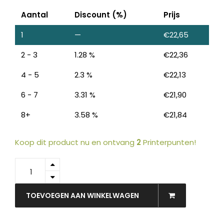
Aantal
Discount (%)
Prijs
1
—
€
22,65
2 - 3
1.28 %
€
22,36
4 - 5
2.3 %
€
22,13
6 - 7
3.31 %
€
21,90
8+
3.58 %
€
21,84
Koop dit product nu en ontvang
2
Printerpunten!
Producten
C13T34744010
ZOEKEN
zoeken
-
EPSON
Inkt
TOEVOEGEN AAN WINKELWAGEN
Cartridge
34XL