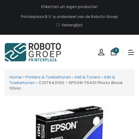
Etiketten uit eigen productie!
Printerplaza B.V. is onderdeel van de Roboto Groep
Verlanglijst
0
Home
»
Printers & Toebehoren
»
Inkt & Toners
»
Inkt &
Toebehoren
»
C13T543100 – EPSON T5431 Photo Black
110ml
Geen
produc
in
uw
winkel