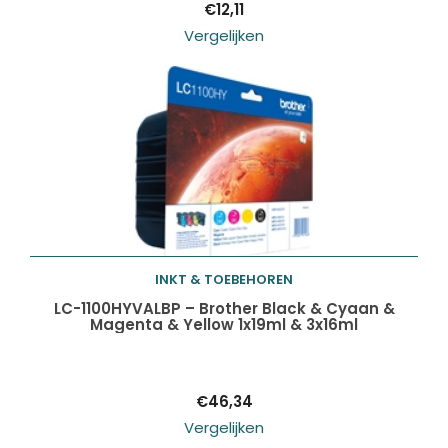
€
12,11
Vergelijken
INKT & TOEBEHOREN
Toevoegen aan
LC-1100HYVALBP – Brother Black & Cyaan &
Magenta & Yellow 1x19ml & 3x16ml
winkelwagen
€
46,34
Vergelijken