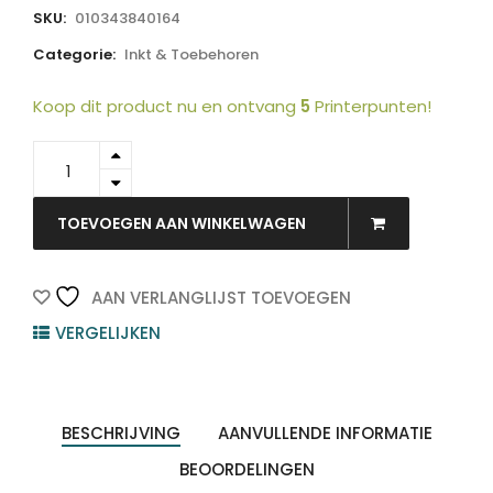
SKU:
010343840164
Categorie:
Inkt & Toebehoren
Koop dit product nu en ontvang
5
Printerpunten!
C13T543100
-
EPSON
T5431
TOEVOEGEN AAN WINKELWAGEN
Photo
Black
110ml
AAN VERLANGLIJST TOEVOEGEN
quantity
VERGELIJKEN
BESCHRIJVING
AANVULLENDE INFORMATIE
BEOORDELINGEN