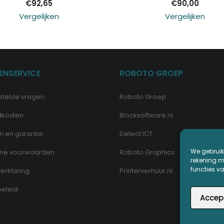
€
92,65
€
90,00
Vergelijken
Vergelijken
ENSERVICE
ROBOTO GROEP
stelde vragen
Roboto Groep
dkosten
Blocksoftware.nl
n en garantie
Detect ICT
We gebruik
ne voorwaarden
Roboto Graphics
rekening me
functies v
erklaring
Printerverhuur.nl
eleid
Accep