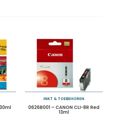
INKT & TOEBEHOREN
Toevoegen aan
130ml
0626B001 – CANON CLI-8R Red
13ml
winkelwagen