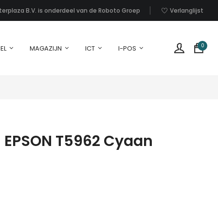
nterplaza B.V. is onderdeel van de Roboto Groep
Verlanglijst
0
EL
MAGAZIJN
ICT
I-POS
– EPSON T5962 Cyaan
G
p
i
u
w