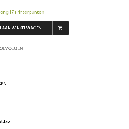
tvang
17
Printerpunten!
N AAN WINKELWAGEN
OEKEN
TOEVOEGEN
GEN
t.biz