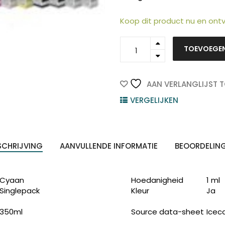
Koop dit product nu en on
C13T596200
TOEVOEGE
-
ten
EPSON
Z
n
T5962
Cyaan
AAN VERLANGLIJST 
350ml
VERGELIJKEN
quantity
SCHRIJVING
AANVULLENDE INFORMATIE
BEOORDELIN
Cyaan
Hoedanigheid
1 ml
Singlepack
Kleur
Ja
350ml
Source data-sheet
Iceca