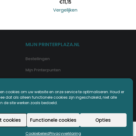
€
11,15
Vergelijken
MIJN PRINTERPLAZA.NL
Bestellingen
Mijn Printerpunten
Retouren
en cookies om uw website en onze service te optimaliseren. Houd er
Wachtwoord vergeten
e dat als alleen functionele cookies zijn ingeschakeld, niet alle
an de site werken zoals bedoeld.
t cookies
Functionele cookies
Opties
Cookiebeleid
Privacyverklaring