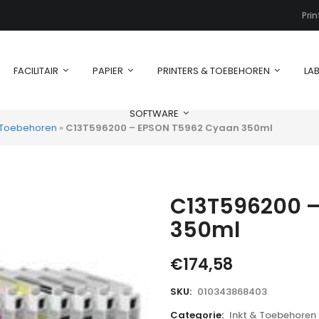
Pri
FACILITAIR
PAPIER
PRINTERS & TOEBEHOREN
LAB
SOFTWARE
& Toebehoren
»
C13T596200 – EPSON T5962 Cyaan 350ml
C13T596200 
350ml
€
174,58
SKU:
010343868403
Categorie:
Inkt & Toebehoren