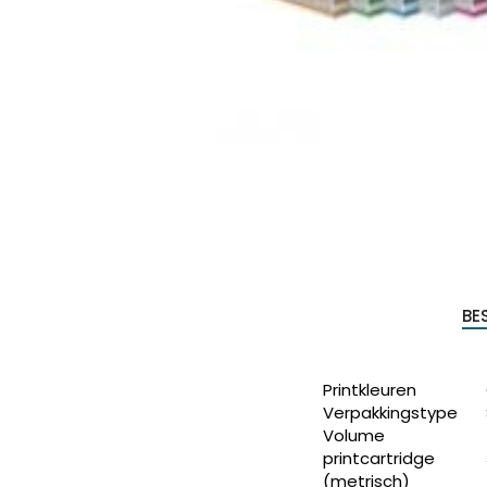
Produc
zoeke
BE
Printkleuren
Verpakkingstype
Volume
printcartridge
(metrisch)