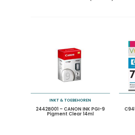
INKT & TOEBEHOREN
Toevoegen aan
2442B001 – CANON INK PGI-9
C945
Pigment Clear 14ml
winkelwagen