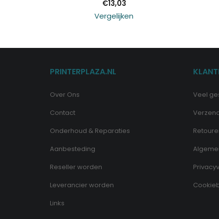
€
13,03
Vergelijken
PRINTERPLAZA.NL
KLANT
Over Ons
Veel ge
Contact
Verzen
Onderhoud & Reparaties
Retoure
Aanbesteding
Algeme
Reseller worden
Privacyv
Leverancier worden
Cookieb
Links