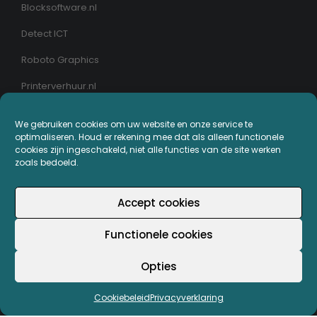
Blocksoftware.nl
Detect ICT
Roboto Graphics
Printerverhuur.nl
MIJN PRINTERPLAZA.NL
We gebruiken cookies om uw website en onze service te
optimaliseren. Houd er rekening mee dat als alleen functionele
cookies zijn ingeschakeld, niet alle functies van de site werken
Bestellingen
zoals bedoeld.
Mijn Printerpunten
Accept cookies
Retouren
Functionele cookies
Wachtwoord vergeten
Opties
Cookiebeleid
Privacyverklaring
© Copyright - Printerplaza.nl