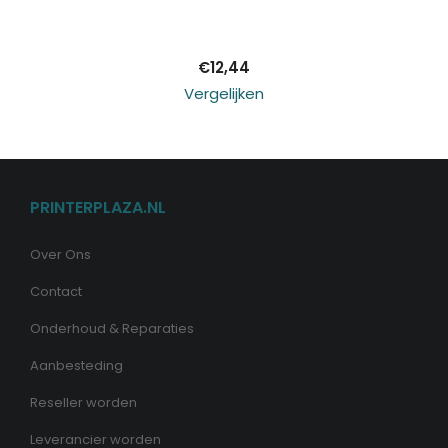
winkelwagen
€
12,44
Vergelijken
PRINTERPLAZA.NL
Over Ons
Contact
Onderhoud & Reparaties
Aanbesteding
Reseller worden
Leverancier worden