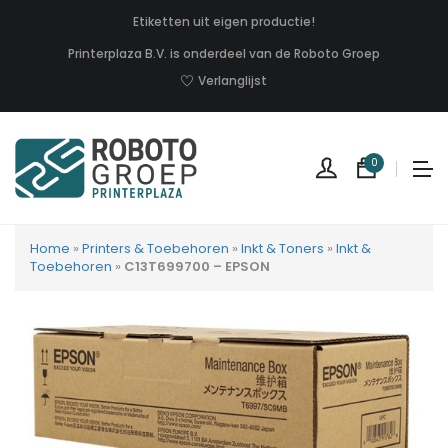
Etiketten uit eigen productie!
Printerplaza B.V. is onderdeel van de Roboto Groep
Verlanglijst
0
Home
»
Printers & Toebehoren
»
Inkt & Toners
»
Inkt &
Toebehoren
»
C13T699700 – EPSON
Geen
produc
in
uw
winkel