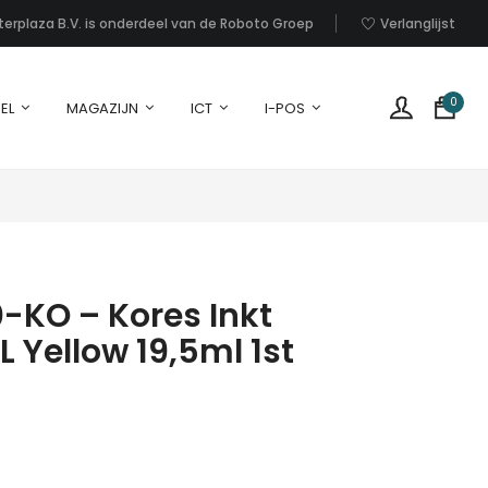
nterplaza B.V. is onderdeel van de Roboto Groep
Verlanglijst
0
EL
MAGAZIJN
ICT
I-POS
-KO – Kores Inkt
L Yellow 19,5ml 1st
G
p
i
u
w