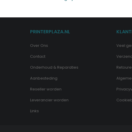
PRINTERPLAZA.NL
KLANT
Over Ons
Veel ge
Contact
Verzen
Onderhoud & Reparaties
Retoure
Aanbesteding
Algeme
Reseller worden
Privacyv
Leverancier worden
Cookieb
Links