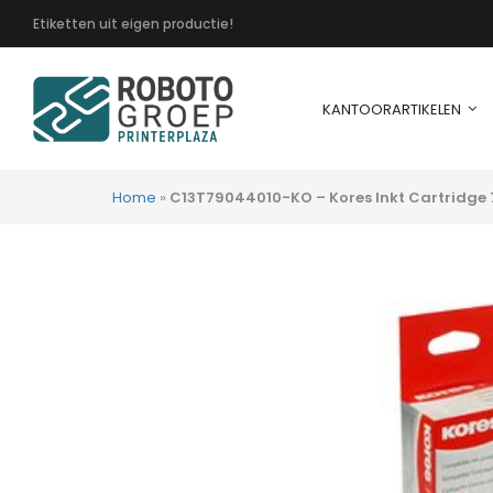
Etiketten uit eigen productie!
KANTOORARTIKELEN
Home
»
C13T79044010-KO – Kores Inkt Cartridge 7