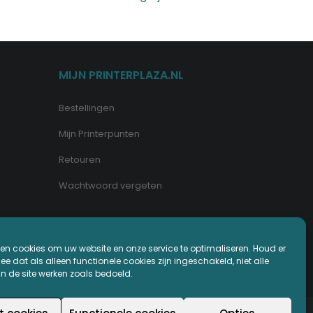
MIJN PRINTERPLAZA.NL
Bestellingen
Mijn Printerpunten
Retouren
Wachtwoord vergeten
en cookies om uw website en onze service te optimaliseren. Houd er
e dat als alleen functionele cookies zijn ingeschakeld, niet alle
an de site werken zoals bedoeld.