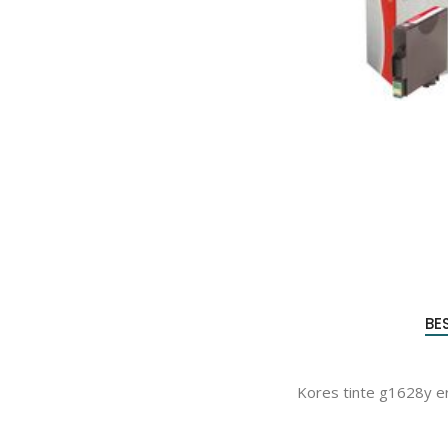
Produc
zoeke
BE
Kores tinte g1628y e