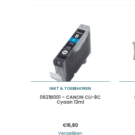
INKT & TOEBEHOREN
Toevoegen aan
0621B001 – CANON CLI-8C
Cyaan 13ml
winkelwagen
€
16,80
Vergelijken