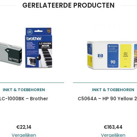
GERELATEERDE PRODUCTEN
INKT & TOEBEHOREN
INKT & TOEBEHOREN
Toevoegen aan
Toevoegen aan
LC-1000BK – Brother
C5064A – HP 90 Yellow 
winkelwagen
winkelwagen
€
22,14
€
163,44
Vergelijken
Vergelijken