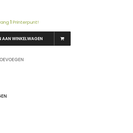
tvang
1
Printerpunt!
N AAN WINKELWAGEN
OEKEN
TOEVOEGEN
GEN