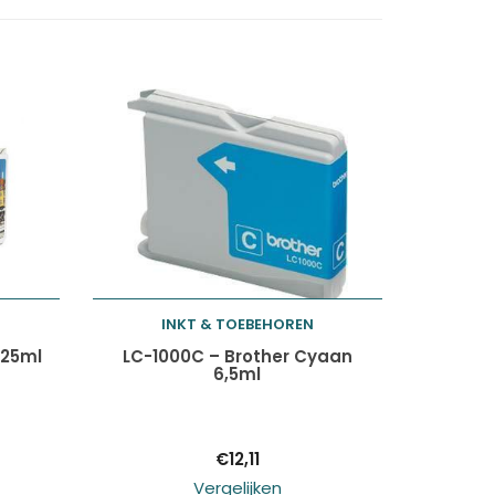
INKT & TOEBEHOREN
Toevoegen aan
225ml
LC-1000C – Brother Cyaan
6,5ml
winkelwagen
€
12,11
Vergelijken