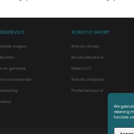
ENSERVICE
ROBOTO GROEP
stelde vragen
Roboto Groep
dkosten
Blocksoftware.nl
n en garantie
Detect ICT
ne voorwaarden
Roboto Graphics
erklaring
Printerverhuur.nl
eleid
We gebruik
rekening me
functies v