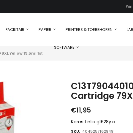
Pri
FACILITAIR
PAPIER
PRINTERS & TOEBEHOREN
LAB
SOFTWARE
9XL Yellow 19,5ml 1st
C13T79044010
Cartridge 79X
€
11,95
Kores tinte g1628y e
SKU:
4045257162848