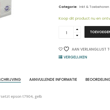
Categorie:
Inkt & Toebehoren
Koop dit product nu en on
C13T79044010-
TOEVOEGE
KO
ten
Z
n
-
Kores
Inkt
AAN VERLANGLIJST 
Cartridge
VERGELIJKEN
79XL
Yellow
19,5ml
1st
SCHRIJVING
AANVULLENDE INFORMATIE
BEOORDELIN
quantity
rsetzt epson t7904, gelb