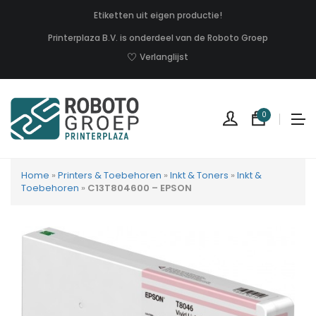
Etiketten uit eigen productie!
Printerplaza B.V. is onderdeel van de Roboto Groep
Verlanglijst
0
Home
»
Printers & Toebehoren
»
Inkt & Toners
»
Inkt &
Toebehoren
»
C13T804600 – EPSON
Geen
produc
in
uw
winkel