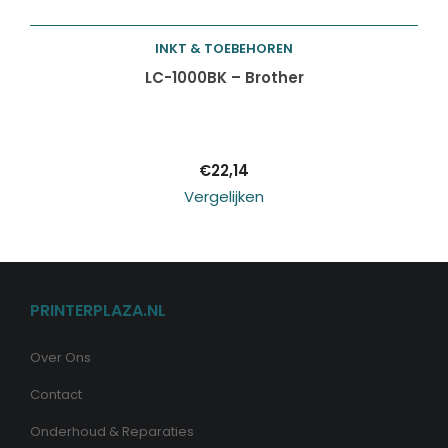
INKT & TOEBEHOREN
Toevoegen aan
LC-1000BK – Brother
winkelwagen
€
22,14
Vergelijken
PRINTERPLAZA.NL
Over Ons
Contact
Onderhoud & Reparaties