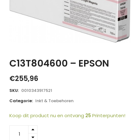
C13T804600 – EPSON
€
255,96
SKU:
0010343917521
Categorie:
Inkt & Toebehoren
Koop dit product nu en ontvang
25
Printerpunten!
C13T804600
-