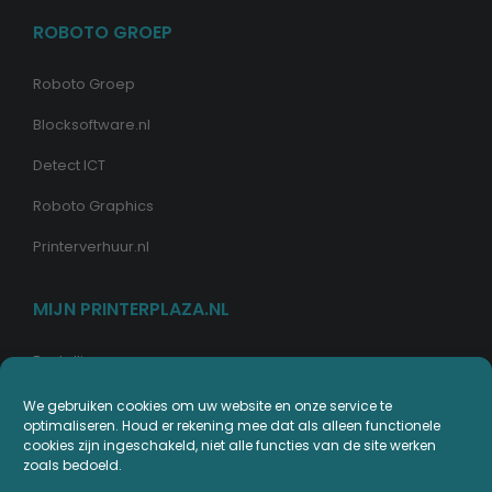
ROBOTO GROEP
Roboto Groep
Blocksoftware.nl
Detect ICT
Roboto Graphics
Printerverhuur.nl
MIJN PRINTERPLAZA.NL
Bestellingen
Mijn Printerpunten
We gebruiken cookies om uw website en onze service te
optimaliseren. Houd er rekening mee dat als alleen functionele
Retouren
cookies zijn ingeschakeld, niet alle functies van de site werken
zoals bedoeld.
Wachtwoord vergeten