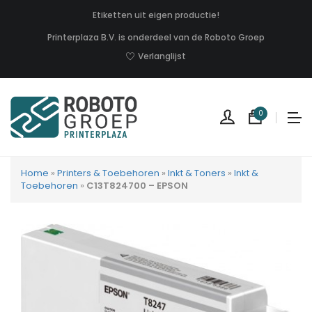
Etiketten uit eigen productie!
Printerplaza B.V. is onderdeel van de Roboto Groep
Verlanglijst
0
Home
»
Printers & Toebehoren
»
Inkt & Toners
»
Inkt &
Toebehoren
»
C13T824700 – EPSON
Geen
produc
in
uw
winkel