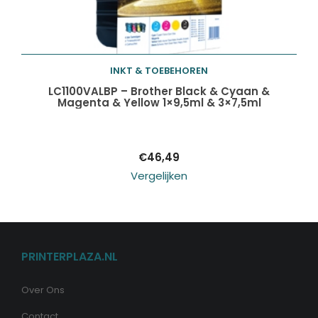
INKT & TOEBEHOREN
Toevoegen aan
LC1100VALBP – Brother Black & Cyaan &
Magenta & Yellow 1×9,5ml & 3×7,5ml
winkelwagen
€
46,49
Vergelijken
PRINTERPLAZA.NL
Over Ons
Contact