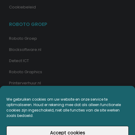
Cookiebeleid
ROBOTO GROEP
Roboto Groep
Blocksoftware.nl
Detect ICT
Roboto Graphics
Printerverhuur.nl
MIJN PRINTERPLAZA.NL
We gebruiken cookies om uw website en onze service te
optimaliseren. Houd er rekening mee dat als alleen functionele
cookies zijn ingeschakeld, niet alle functies van de site werken
Bestellingen
zoals bedoeld.
Mijn Printerpunten
Accept cookies