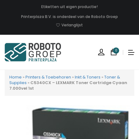
Etiketten uit eigen productie!
Printerplaza B.V. is onderdeel van de Roboto Groep
Verlanglijst
0
Home
»
Printers & Toebehoren
»
Inkt & Toners
»
Toner &
Supplies
»
C5340CX – LEXMARK Toner Cartridge Cyaan
7.000vel 1st
Geen
produc
in
uw
winkel