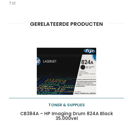
1st
Producten
ZOEKEN
zoeken
GERELATEERDE PRODUCTEN
TONER & SUPPLIES
Toevoegen aan
CB384A – HP Imaging Drum 824A Black
35.000vel
winkelwagen