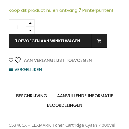
Koop dit product nu en ontvang
7
Printerpunten!
C5340CX
-
LEXMARK
Toner
TOEVOEGEN AAN WINKELWAGEN
Cartridge
Cyaan
7.000vel
AAN VERLANGLIJST TOEVOEGEN
1st
VERGELIJKEN
quantity
BESCHRIJVING
AANVULLENDE INFORMATIE
BEOORDELINGEN
C5340CX – LEXMARK Toner Cartridge Cyaan 7.000vel