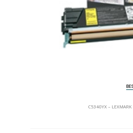
Produc
zoeke
BE
C5340YX – LEXMARK T