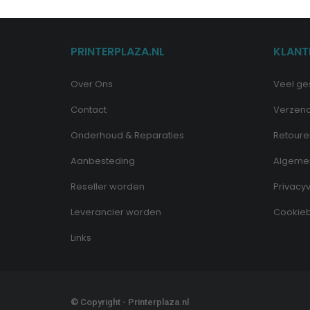
PRINTERPLAZA.NL
KLANT
Over Ons
Veel ge
Contact
Verzen
Onderhoud & Reparaties
Retoure
Aanbesteding
Algeme
Reseller worden
Privacyv
Leverancier worden
Cookieb
Links
© Copyright - Printerplaza.nl