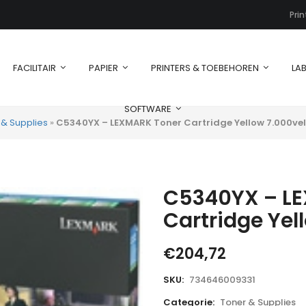
Pri
FACILITAIR
PAPIER
PRINTERS & TOEBEHOREN
LAB
SOFTWARE
 & Supplies
»
C5340YX – LEXMARK Toner Cartridge Yellow 7.000vel 
C5340YX – L
Cartridge Yell
€
204,72
SKU:
734646009331
Categorie:
Toner & Supplies