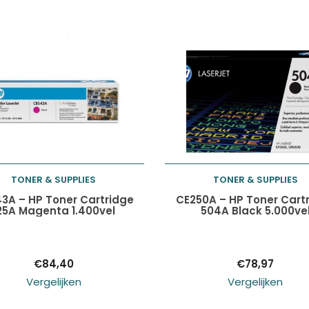
TONER & SUPPLIES
TONER & SUPPLIES
Toevoegen aan
Toevoegen aan
3A – HP Toner Cartridge
CE250A – HP Toner Cart
25A Magenta 1.400vel
504A Black 5.000ve
winkelwagen
winkelwagen
€
84,40
€
78,97
Vergelijken
Vergelijken