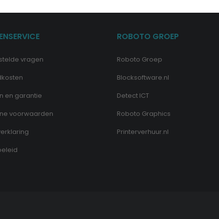
ENSERVICE
ROBOTO GROEP
stelde vragen
Roboto Groep
dkosten
Blocksoftware.nl
n en garantie
Detect ICT
ne voorwaarden
Roboto Graphics
erklaring
Printerverhuur.nl
eleid