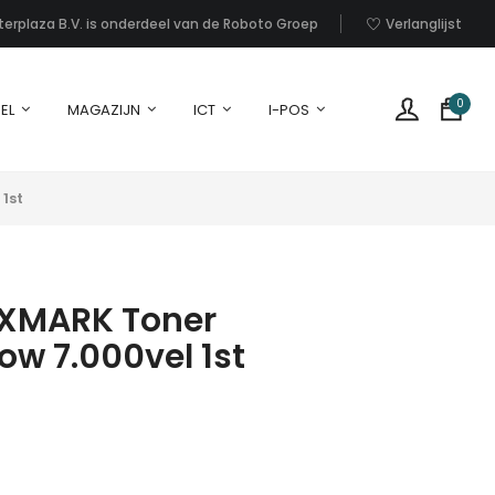
nterplaza B.V. is onderdeel van de Roboto Groep
Verlanglijst
0
EL
MAGAZIJN
ICT
I-POS
1st
EXMARK Toner
ow 7.000vel 1st
G
p
i
u
w