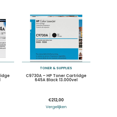
TONER & SUPPLIES
Toevoegen aan
ridge
C9730A – HP Toner Cartridge
l
645A Black 13.000vel
winkelwagen
€
212,00
Vergelijken