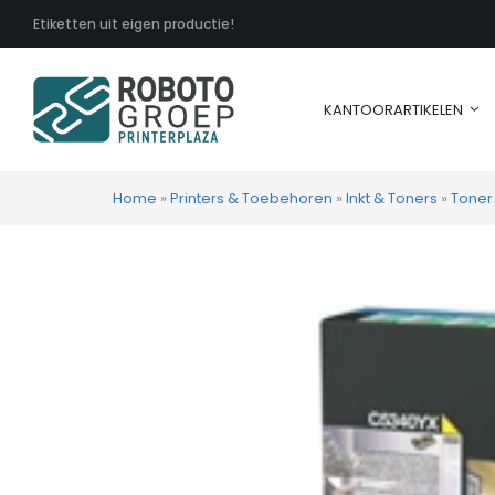
Etiketten uit eigen productie!
KANTOORARTIKELEN
Home
»
Printers & Toebehoren
»
Inkt & Toners
»
Toner