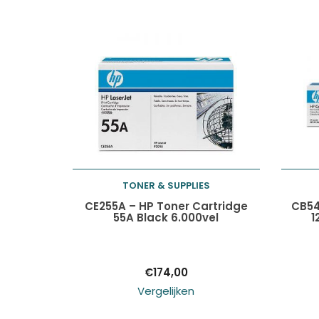
TONER & SUPPLIES
Toevoegen aan
CE255A – HP Toner Cartridge
CB54
55A Black 6.000vel
1
winkelwagen
€
174,00
Vergelijken