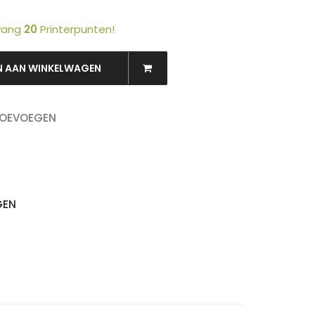
tvang
20
Printerpunten!
N AAN WINKELWAGEN
TOEVOEGEN
OEKEN
GEN