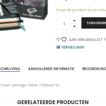
Koop dit product nu en on
C5340YX
TOEVOEGE
-
LEXMARK
Toner
Cartridge
AAN VERLANGLIJST 
Yellow
VERGELIJKEN
7.000vel
ten
Z
1st
n
quantity
SCHRIJVING
AANVULLENDE INFORMATIE
BEOORDELIN
oner Cartridge Yellow 7.000vel 1st
GERELATEERDE PRODUCTEN