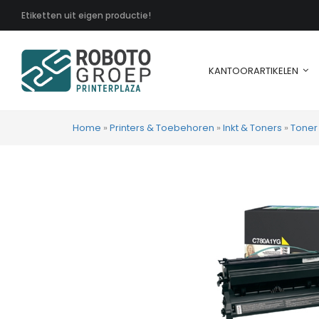
Etiketten uit eigen productie!
KANTOORARTIKELEN
Home
»
Printers & Toebehoren
»
Inkt & Toners
»
Toner