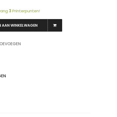
tvang
3
Printerpunten!
N AAN WINKELWAGEN
OEKEN
TOEVOEGEN
GEN