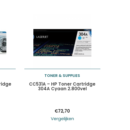
TONER & SUPPLIES
Toevoegen aan
ridge
CC531A – HP Toner Cartridge
304A Cyaan 2.800vel
winkelwagen
€
72,70
Vergelijken