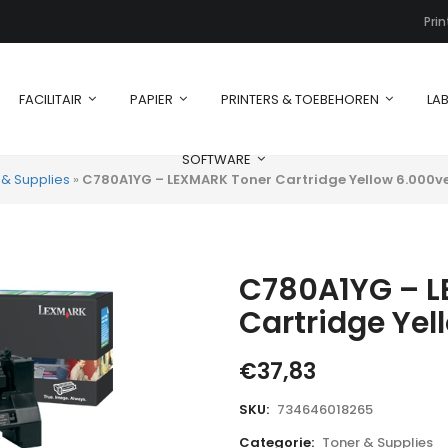
Pri
FACILITAIR
PAPIER
PRINTERS & TOEBEHOREN
LAB
SOFTWARE
 & Supplies
»
C780A1YG – LEXMARK Toner Cartridge Yellow 6.000vel
C780A1YG – L
Cartridge Yel
€
37,83
SKU:
734646018265
Categorie:
Toner & Supplies