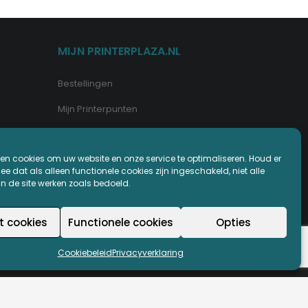
MIJN PRINTERPLAZA.NL
Bestellingen
Mijn Printerpunten
Retouren
en cookies om uw website en onze service te optimaliseren. Houd er
Wachtwoord vergeten
e dat als alleen functionele cookies zijn ingeschakeld, niet alle
an de site werken zoals bedoeld.
t cookies
Functionele cookies
Opties
Cookiebeleid
Privacyverklaring