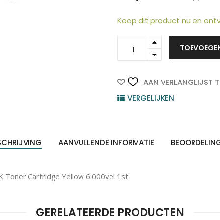
Koop dit product nu en on
C780A1YG
TOEVOEGE
ten
-
Z
n
LEXMARK
Toner
Cartridge
AAN VERLANGLIJST 
Yellow
VERGELIJKEN
6.000vel
1st
quantity
SCHRIJVING
AANVULLENDE INFORMATIE
BEOORDELIN
Toner Cartridge Yellow 6.000vel 1st
GERELATEERDE PRODUCTEN