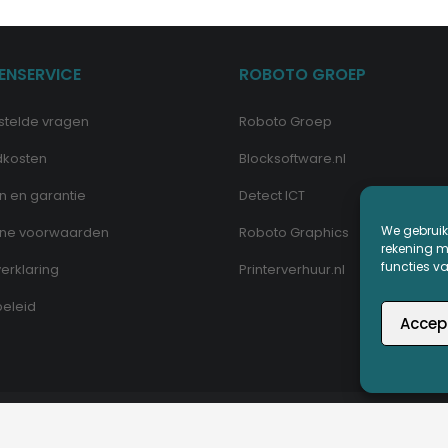
ENSERVICE
ROBOTO GROEP
stelde vragen
Roboto Groep
dkosten
Blocksoftware.nl
n en garantie
Detect ICT
We gebruik
ne voorwaarden
Roboto Graphics
rekening me
functies v
erklaring
Printerverhuur.nl
eleid
Accep