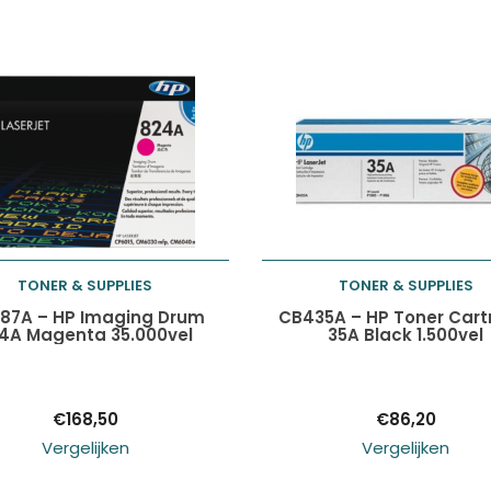
TONER & SUPPLIES
TONER & SUPPLIES
Toevoegen aan
Toevoegen aan
87A – HP Imaging Drum
CB435A – HP Toner Cart
4A Magenta 35.000vel
35A Black 1.500vel
winkelwagen
winkelwagen
€
168,50
€
86,20
Vergelijken
Vergelijken