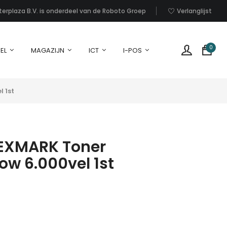
nterplaza B.V. is onderdeel van de Roboto Groep
Verlanglijst
0
EL
MAGAZIJN
ICT
I-POS
 1st
EXMARK Toner
low 6.000vel 1st
G
p
i
u
w