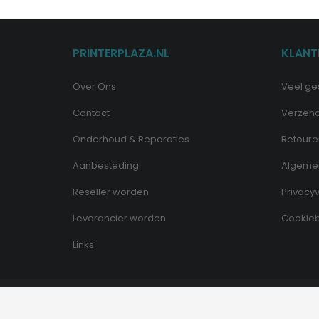
PRINTERPLAZA.NL
KLANT
Over Ons
Veel ge
Contact
Verzen
Onderhoud & Reparaties
Retoure
Aanbesteding
Algeme
Reseller worden
Privacyv
Leverancier worden
Cookieb
Links
© Copyright - Printerplaza.nl