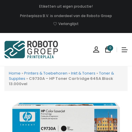
Etiketten uit eigen productie!
Printerplaza B.V. is onderdeel van de Roboto Groep
Verlanglijst
0
Home
»
Printers & Toebehoren
»
Inkt & Toners
»
Toner &
Supplies
»
C9730A – HP Toner Cartridge 645A Black
13.000vel
Geen
produc
in
uw
winkel