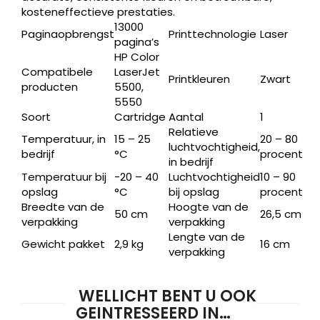
kosteneffectieve prestaties.
13000
Paginaopbrengst
Printtechnologie
Laser
pagina’s
HP Color
Compatibele
LaserJet
Printkleuren
Zwart
producten
5500,
5550
Soort
Cartridge
Aantal
1
Relatieve
Temperatuur, in
15 – 25
20 – 80
luchtvochtigheid,
bedrijf
°C
procent
in bedrijf
Producten
ZOEKEN
zoeken
Temperatuur bij
-20 – 40
Luchtvochtigheid
10 – 90
opslag
°C
bij opslag
procent
Breedte van de
Hoogte van de
50 cm
26,5 cm
verpakking
verpakking
Lengte van de
Gewicht pakket
2,9 kg
16 cm
verpakking
WELLICHT BENT U OOK
GEINTRESSEERD IN…