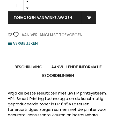
C9730A
-
HP
Toner
TOEVOEGEN AAN WINKELWAGEN
Cartridge
645A
Black
AAN VERLANGLIJST TOEVOEGEN
13.000vel
VERGELIJKEN
quantity
BESCHRIJVING
AANVULLENDE INFORMATIE
BEOORDELINGEN
Altijd de beste resultaten met uw HP printsysteem.
HP’s Smart Printing technologie en de kunstmatig
geproduceerde toner in HP 645A LaserJet
tonercartridges zorgen samen met de printer voor
accurate, consistente kleuren en betrouwbare,