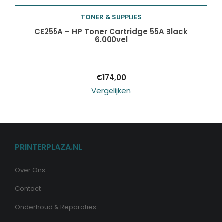
TONER & SUPPLIES
Toevoegen aan
CE255A – HP Toner Cartridge 55A Black
6.000vel
winkelwagen
€
174,00
Vergelijken
PRINTERPLAZA.NL
Over Ons
Contact
Onderhoud & Reparaties