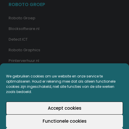
ROBOTO GROEP
Roboto Groep
Blocksoftware.nl
Detect ICT
Roboto Graphics
Printerverhuur.nl
MIJN PRINTERPLAZA.NL
We gebruiken cookies om uw website en onze service te
optimaliseren. Houd er rekening mee dat als alleen functionele
cookies zijn ingeschakeld, niet alle functies van de site werken
Bestellingen
zoals bedoeld.
Mijn Printerpunten
Accept cookies
Retouren
Functionele cookies
Wachtwoord vergeten