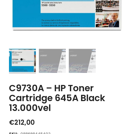
C9730A – HP Toner
Cartridge 645A Black
13.000vel
€
212,00
SKU:
088698445402