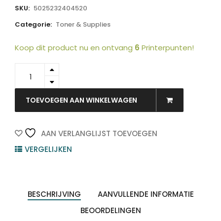
SKU:
5025232404520
Categorie:
Toner & Supplies
Koop dit product nu en ontvang
6
Printerpunten!
DQ-
UG26H
-
PANASONIC
TOEVOEGEN AAN WINKELWAGEN
Toner
Black
5.000vel
AAN VERLANGLIJST TOEVOEGEN
1st
VERGELIJKEN
quantity
BESCHRIJVING
AANVULLENDE INFORMATIE
BEOORDELINGEN