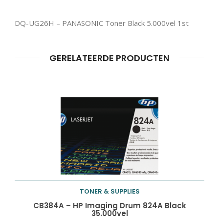
DQ-UG26H – PANASONIC Toner Black 5.000vel 1st
Producten
ZOEKEN
zoeken
GERELATEERDE PRODUCTEN
TONER & SUPPLIES
Toevoegen aan
CB384A – HP Imaging Drum 824A Black
35.000vel