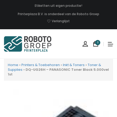
Etiketten uit eigen productie!
Printerplaza B.V. is onderdeel van de Roboto Groep
Verlanglijst
0
Home
»
Printers & Toebehoren
»
Inkt & Toners
»
Toner &
Supplies
»
DQ-UG26H – PANASONIC Toner Black 5.000vel
1st
Geen
produc
in
uw
winkel