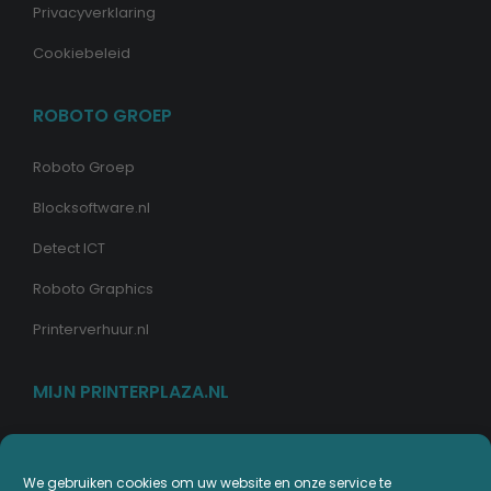
Privacyverklaring
Cookiebeleid
ROBOTO GROEP
Roboto Groep
Blocksoftware.nl
Detect ICT
Roboto Graphics
Printerverhuur.nl
MIJN PRINTERPLAZA.NL
Bestellingen
Mijn Printerpunten
We gebruiken cookies om uw website en onze service te