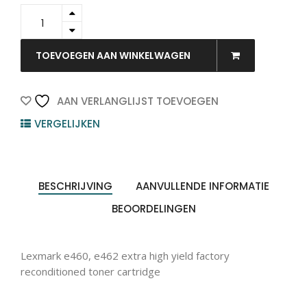
E460X80G
-
LEXMARK
Toner
TOEVOEGEN AAN WINKELWAGEN
Black
15.000vel
1st
AAN VERLANGLIJST TOEVOEGEN
quantity
VERGELIJKEN
BESCHRIJVING
AANVULLENDE INFORMATIE
BEOORDELINGEN
Lexmark e460, e462 extra high yield factory
reconditioned toner cartridge