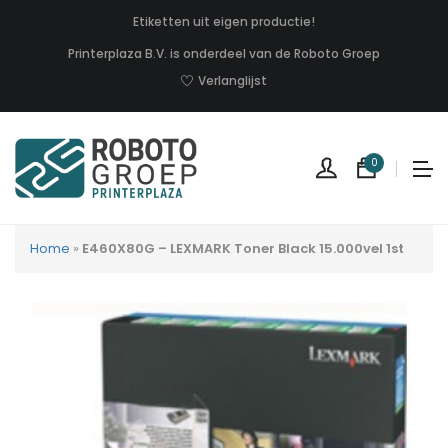
Etiketten uit eigen productie!
Printerplaza B.V. is onderdeel van de Roboto Groep
Verlanglijst
0
Home
»
E460X80G – LEXMARK Toner Black 15.000vel 1st
Geen
produc
in
uw
winkel