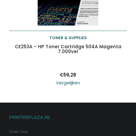
TONER & SUPPLIES
Toevoegen aan
CE253A – HP Toner Cartridge 504A Magenta
7.000vel
winkelwagen
€
59,28
Vergelijken
PRINTERPLAZA.NL
Over Ons