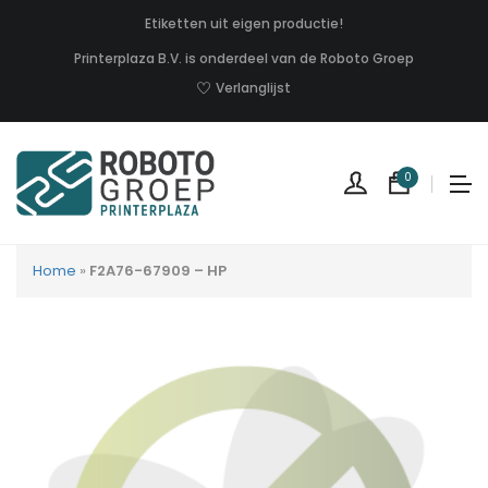
Etiketten uit eigen productie!
Printerplaza B.V. is onderdeel van de Roboto Groep
Verlanglijst
0
Home
»
F2A76-67909 – HP
Geen
produc
in
uw
winkel