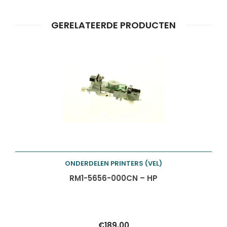
GERELATEERDE PRODUCTEN
Producten
ZOEKEN
zoeken
ONDERDELEN PRINTERS (VEL)
Toevoegen aan
RM1-5656-000CN – HP
winkelwagen
€
189,00