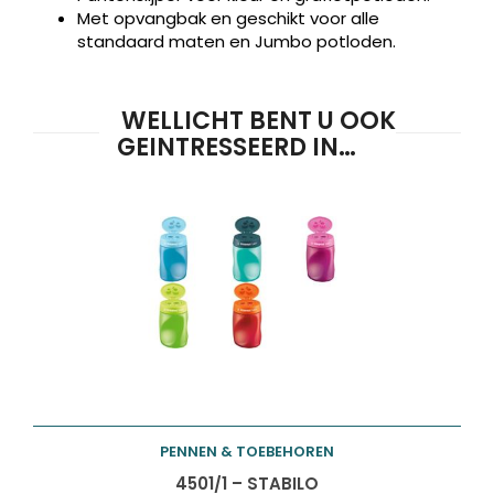
ZOEKEN
zoeken
Met opvangbak en geschikt voor alle
standaard maten en Jumbo potloden.
WELLICHT BENT U OOK
GEINTRESSEERD IN…
PENNEN & TOEBEHOREN
Toevoegen aan
4501/1 – STABILO