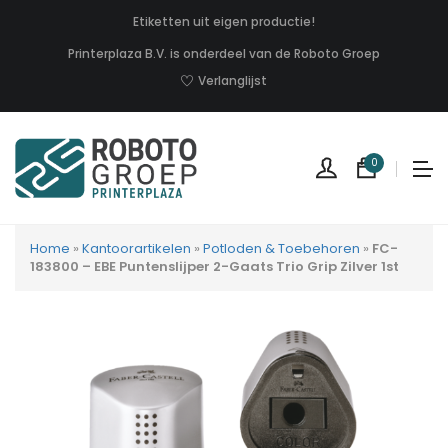
Etiketten uit eigen productie!
Printerplaza B.V. is onderdeel van de Roboto Groep
Verlanglijst
0
Home
»
Kantoorartikelen
»
Potloden & Toebehoren
»
FC-
183800 – EBE Puntenslijper 2-Gaats Trio Grip Zilver 1st
Geen
produc
in
uw
winkel