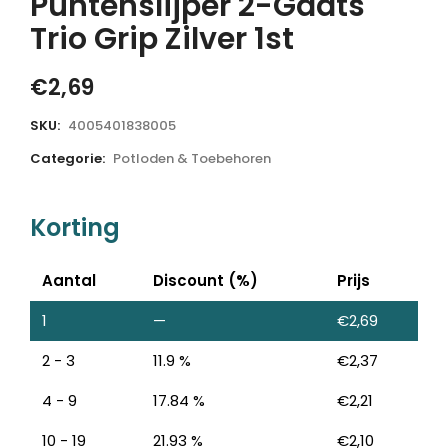
Puntenslijper 2-Gaats
Trio Grip Zilver 1st
€
2,69
SKU:
4005401838005
Categorie:
Potloden & Toebehoren
Korting
Aantal
Discount (%)
Prijs
1
—
€
2,69
2 - 3
11.9 %
€
2,37
4 - 9
17.84 %
€
2,21
10 - 19
21.93 %
€
2,10