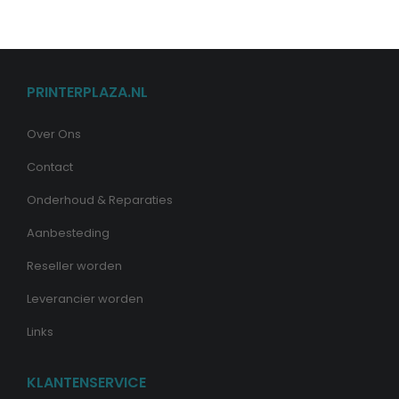
PRINTERPLAZA.NL
Over Ons
Contact
Onderhoud & Reparaties
Aanbesteding
Reseller worden
Leverancier worden
Links
KLANTENSERVICE