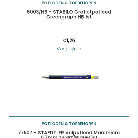
POTLODEN & TOEBEHOREN
Toevoegen aan
6003/HB – STABILO Grafietpotlood
Greengraph HB 1st
winkelwagen
€
1,26
Vergelijken
POTLODEN & TOEBEHOREN
Toevoegen aan
77507 – STAEDTLER Vulpotlood Marsmicro
0.7mm Zwart/Blauw 1st