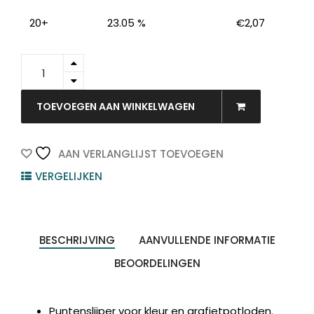
20+
23.05 %
€
2,07
FC-
183800
-
EBE
TOEVOEGEN AAN WINKELWAGEN
Puntenslijper
2-
Gaats
AAN VERLANGLIJST TOEVOEGEN
Trio
VERGELIJKEN
Grip
Zilver
1st
quantity
BESCHRIJVING
AANVULLENDE INFORMATIE
BEOORDELINGEN
Puntenslijper voor kleur en grafietpotloden.
Producten