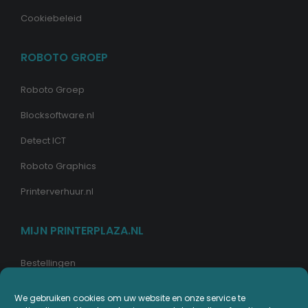
Cookiebeleid
ROBOTO GROEP
Roboto Groep
Blocksoftware.nl
Detect ICT
Roboto Graphics
Printerverhuur.nl
MIJN PRINTERPLAZA.NL
Bestellingen
Mijn Printerpunten
We gebruiken cookies om uw website en onze service te