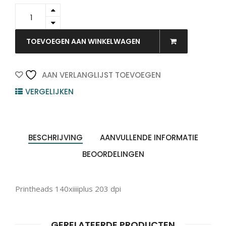
G48000M
-
ZEBRA
Printhead
TOEVOEGEN AAN WINKELWAGEN
200dpi
quantity
AAN VERLANGLIJST TOEVOEGEN
VERGELIJKEN
BESCHRIJVING
AANVULLENDE INFORMATIE
BEOORDELINGEN
Printheads 140xiiiiplus 203 dpi
GERELATEERDE PRODUCTEN