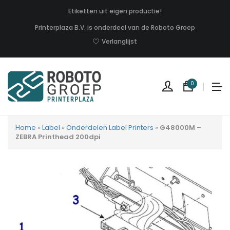
Etiketten uit eigen productie!
Printerplaza B.V. is onderdeel van de Roboto Groep
Verlanglijst
0
Home
»
Label
»
Onderdelen Label Printers
»
G48000M –
ZEBRA Printhead 200dpi
Geen
produc
in
uw
winkel