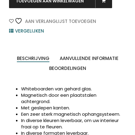
Glasbord
TOEVOEGEN AAN WINKELWAGEN
Magneet
600x400x15mm
Wit
AAN VERLANGLIJST TOEVOEGEN
1st
VERGELIJKEN
quantity
BESCHRIJVING
AANVULLENDE INFORMATIE
BEOORDELINGEN
Producten
ZOEKEN
zoeken
Whiteboarden van gehard glas.
Magnetisch door een plaatstalen
achtergrond.
Met geslepen kanten.
Een zeer sterk magnetisch ophangsysteem.
In diverse kleuren leverbaar, om uw interieur
fraai op te fleuren.
In diverse formaten leverbaar.