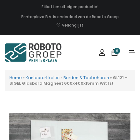
Etiketten uit eigen productie!
Printerplaza B.V. is onderdeel van de Roboto Groep
Verlanglijst
0
Home
»
Kantoorartikelen
»
Borden & Toebehoren
»
GL121 –
SIGEL Glasbord Magneet 600x400x15mm Wit 1st
Geen
produc
in
uw
winkel