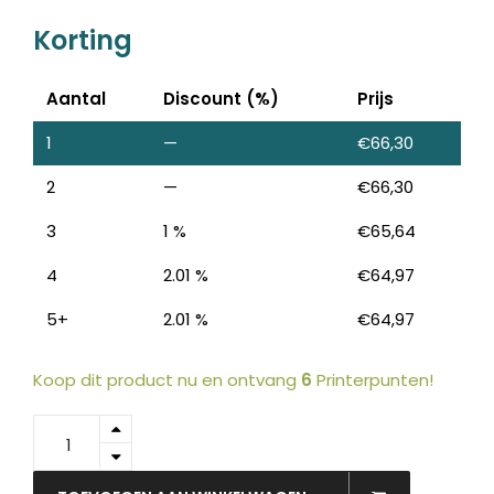
Korting
Aantal
Discount (%)
Prijs
1
—
€
66,30
2
—
€
66,30
3
1 %
€
65,64
4
2.01 %
€
64,97
5+
2.01 %
€
64,97
Koop dit product nu en ontvang
6
Printerpunten!
GL121
-
SIGEL