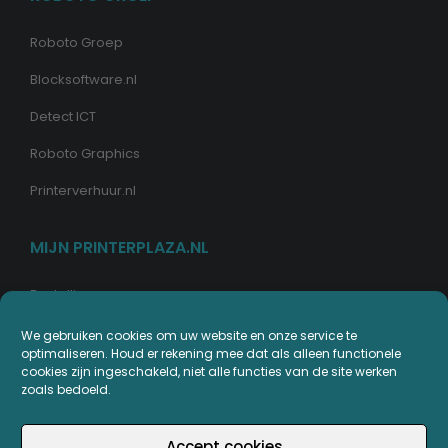
Roboto Groep
Blocksoftware.nl
Detect ICT
Roboto Graphics
Printerverhuur.nl
MIJN PRINTERPLAZA.NL
Bestellingen
Mijn Printerpunten
We gebruiken cookies om uw website en onze service te
optimaliseren. Houd er rekening mee dat als alleen functionele
Retouren
cookies zijn ingeschakeld, niet alle functies van de site werken
zoals bedoeld.
Wachtwoord vergeten
Accept cookies