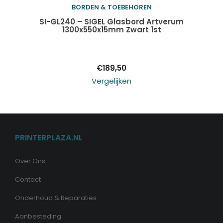
BORDEN & TOEBEHOREN
Toevoegen aan
SI-GL240 – SIGEL Glasbord Artverum
1300x550x15mm Zwart 1st
winkelwagen
€
189,50
Vergelijken
PRINTERPLAZA.NL
Over Ons
Contact
Onderhoud & Reparaties
Aanbesteding