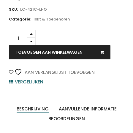
SKU:
LC-421C-LHQ
Categorie:
Inkt & Toebehoren
LC-
421C-
LHQ
-
TOEVOEGEN AAN WINKELWAGEN
LI-
ME
Inkt
AAN VERLANGLIJST TOEVOEGEN
Cartridge
VERGELIJKEN
Cyaan
7,5ml
1st
quantity
BESCHRIJVING
AANVULLENDE INFORMATIE
BEOORDELINGEN