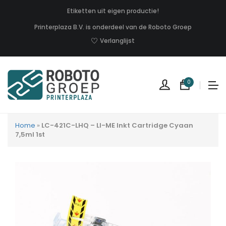
Etiketten uit eigen productie!
Printerplaza B.V. is onderdeel van de Roboto Groep
Verlanglijst
0
Home
»
LC-421C-LHQ – LI-ME Inkt Cartridge Cyaan
7,5ml 1st
Geen
produc
in
uw
winkel