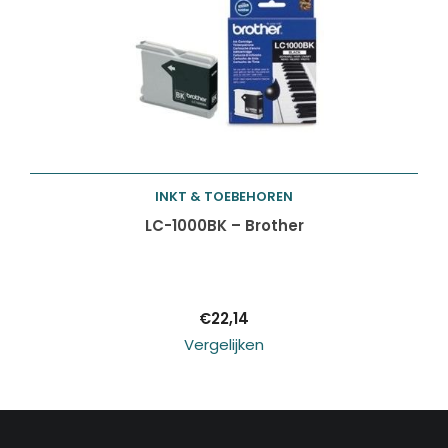
INKT & TOEBEHOREN
Toevoegen aan
LC-1000BK – Brother
winkelwagen
€
22,14
Vergelijken