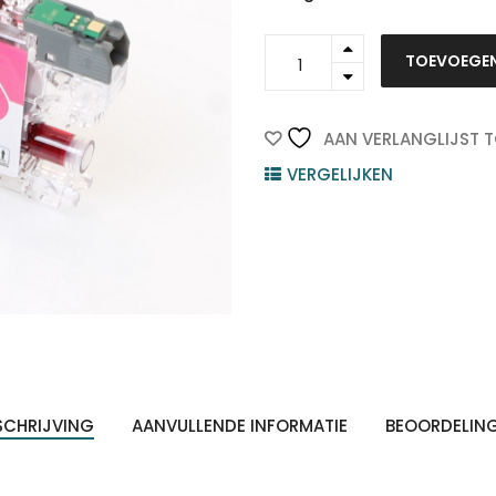
LC-
TOEVOEGE
421M-
LHQ
-
LI-
AAN VERLANGLIJST 
ten
Z
n
ME
VERGELIJKEN
Inkt
Cartridge
Magenta
7,5ml
1st
quantity
SCHRIJVING
AANVULLENDE INFORMATIE
BEOORDELIN