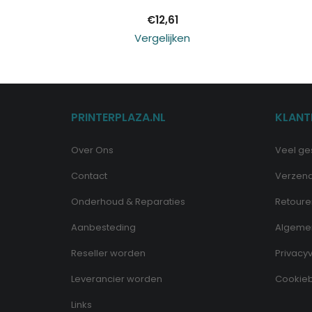
€
12,61
Vergelijken
PRINTERPLAZA.NL
KLANT
Over Ons
Veel ge
Contact
Verzen
Onderhoud & Reparaties
Retoure
Aanbesteding
Algeme
Reseller worden
Privacyv
Leverancier worden
Cookieb
Links