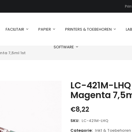
Pri
FACILITAIR
PAPIER
PRINTERS & TOEBEHOREN
LAB
SOFTWARE
ta 7,5ml 1st
LC-421M-LHQ –
Magenta 7,5m
€
8,22
SKU:
LC-421M-LHQ
Categorie:
Inkt & Toebehoren