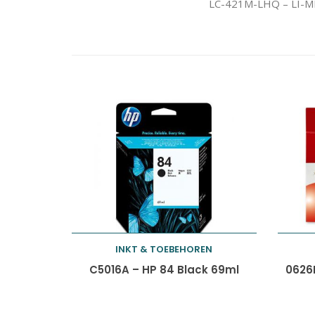
LC-421M-LHQ – LI-ME 
INKT & TOEBEHOREN
Toevoegen aan
C5016A – HP 84 Black 69ml
0626
winkelwagen