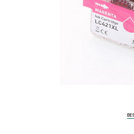
Produc
zoeke
BE