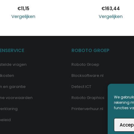
€
11,15
€
163,44
Vergelijken
Vergelijken
ENSERVICE
ROBOTO GROEP
stelde vragen
Roboto Groep
dkosten
Blocksoftware.nl
n en garantie
Detect ICT
We gebruik
ne voorwaarden
Roboto Graphics
rekening me
functies v
erklaring
Printerverhuur.nl
eleid
Accep