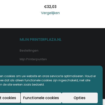
€
32,03
Vergelijken
MIJN PRINTERPLAZA.NL
Bestellingen
Mijn Printerpunten
Retouren
en cookies om uw website en onze service te optimaliseren. Houd er
Wachtwoord vergeten
e dat als alleen functionele cookies zijn ingeschakeld, niet alle
an de site werken zoals bedoeld.
t cookies
Functionele cookies
Opties