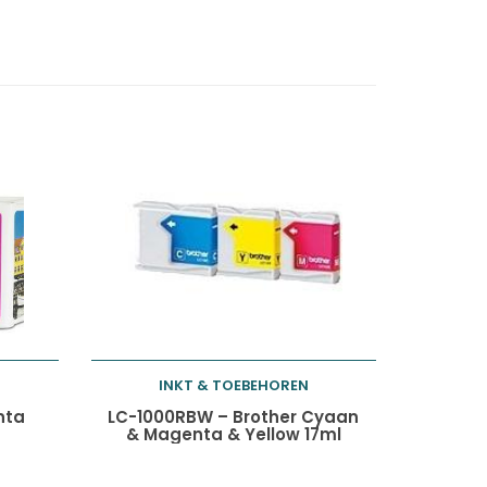
INKT & TOEBEHOREN
Toevoegen aan
nta
LC-1000RBW – Brother Cyaan
& Magenta & Yellow 17ml
winkelwagen