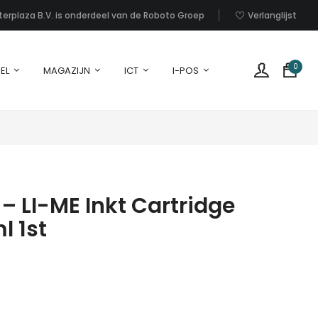
nterplaza B.V. is onderdeel van de Roboto Groep
Verlanglijst
0
EL
MAGAZIJN
ICT
I-POS
 LI-ME Inkt Cartridge
l 1st
G
p
i
u
w