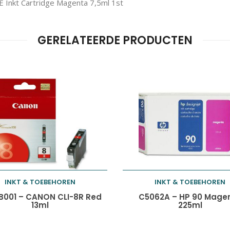
Inkt Cartridge Magenta 7,5ml 1st
GERELATEERDE PRODUCTEN
INKT & TOEBEHOREN
INKT & TOEBEHOREN
Toevoegen aan
Toevoegen aan
B001 – CANON CLI-8R Red
C5062A – HP 90 Mage
13ml
225ml
winkelwagen
winkelwagen