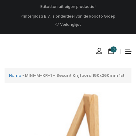
Etiketten uit eigen productie!
Printerplaza B.V. is onderdeel van de Roboto Groep
Verlanglijst
0
Home
»
MINI-M-KR-1 – Securit Krijtbord 150x260mm 1st
Geen
produc
in
uw
winkel