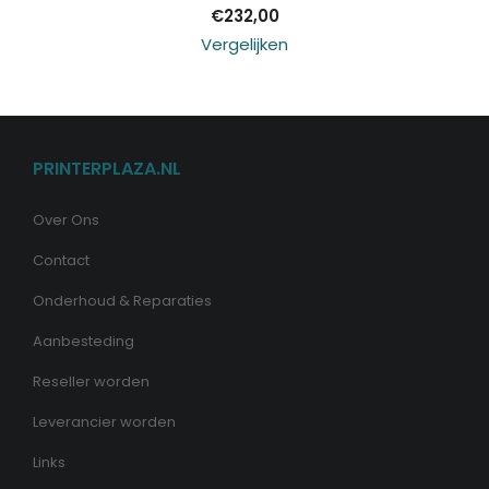
€
232,00
Vergelijken
PRINTERPLAZA.NL
Over Ons
Contact
Onderhoud & Reparaties
Aanbesteding
Reseller worden
Leverancier worden
Links