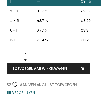
1
—
€
9,45
2 - 3
3.07 %
€
9,16
4 - 5
4.87 %
€
8,99
6 - 11
6.77 %
€
8,81
12+
7.94 %
€
8,70
MINI-
M-
KR-
1
Producten
TOEVOEGEN AAN WINKELWAGEN
ZOEKEN
zoeken
-
Securit
Krijtbord
AAN VERLANGLIJST TOEVOEGEN
150x260mm
VERGELIJKEN
1st
quantity