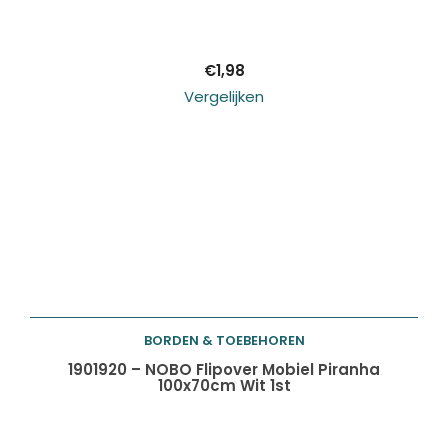
winkelwagen
€
1,98
Vergelijken
BORDEN & TOEBEHOREN
Toevoegen aan
1901920 – NOBO Flipover Mobiel Piranha
100x70cm Wit 1st
winkelwagen