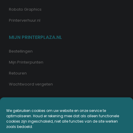
Roboto Graphics
Printerverhuur.nl
MIJN PRINTERPLAZA.NL
Bestellingen
Mijn Printerpunten
Retouren
Wachtwoord vergeten
We gebruiken cookies om uw website en onze service te
© Copyright - Printerplaza.nl
optimaliseren. Houd er rekening mee dat als alleen functionele
cookies zijn ingeschakeld, niet alle functies van de site werken
zoals bedoeld.