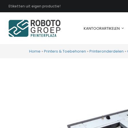
Etiketten uit eigen productie!
KANTOORARTIKELEN
Home
»
Printers & Toebehoren
»
Printeronderdelen
»