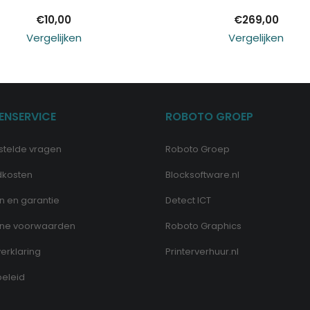
€
10,00
€
269,00
Vergelijken
Vergelijken
ENSERVICE
ROBOTO GROEP
stelde vragen
Roboto Groep
dkosten
Blocksoftware.nl
n en garantie
Detect ICT
ne voorwaarden
Roboto Graphics
erklaring
Printerverhuur.nl
eleid