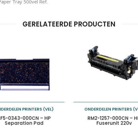
aper Tray 500vel Ref.
GERELATEERDE PRODUCTEN
DERDELEN PRINTERS (VEL)
ONDERDELEN PRINTERS (V
Toevoegen aan
Toevoegen aan
F5-0343-000CN – HP
RM2-1257-000CN – H
Separation Pad
Fuserunit 220v
winkelwagen
winkelwagen