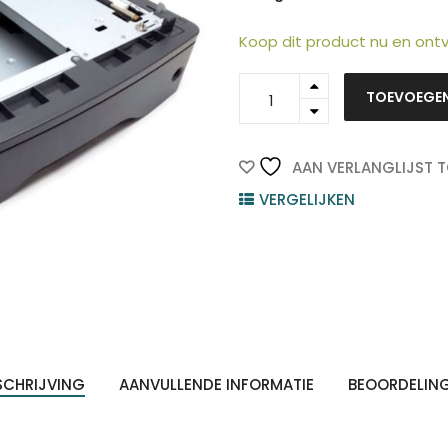
Koop dit product nu en on
R73-
TOEVOEGE
6005-
REF
-
HP
AAN VERLANGLIJST 
Paper
VERGELIJKEN
Tray
500vel
ten
Ref.
Z
n
quantity
SCHRIJVING
AANVULLENDE INFORMATIE
BEOORDELIN