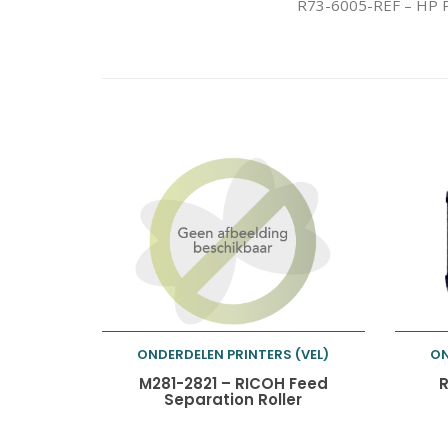
R73-6005-REF – HP P
ONDERDELEN PRINTERS (VEL)
ON
Toevoegen aan
M281-2821 – RICOH Feed
R
Separation Roller
winkelwagen