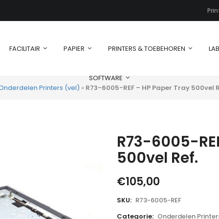
Pri
FACILITAIR
PAPIER
PRINTERS & TOEBEHOREN
LAB
SOFTWARE
Onderdelen Printers (vel)
»
R73-6005-REF – HP Paper Tray 500vel R
R73-6005-REF
500vel Ref.
€
105,00
SKU:
R73-6005-REF
Categorie:
Onderdelen Printer