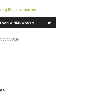
tvang
10
Printerpunten!
N AAN WINKELWAGEN
TOEVOEGEN
OEKEN
GEN