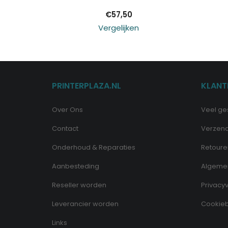
€
57,50
Vergelijken
PRINTERPLAZA.NL
KLANT
Over Ons
Veel ge
Contact
Verzen
Onderhoud & Reparaties
Retoure
Aanbesteding
Algeme
Reseller worden
Privacyv
Leverancier worden
Cookieb
Links