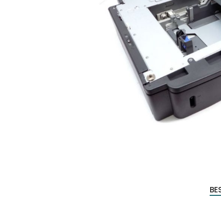
Produc
zoeke
BE