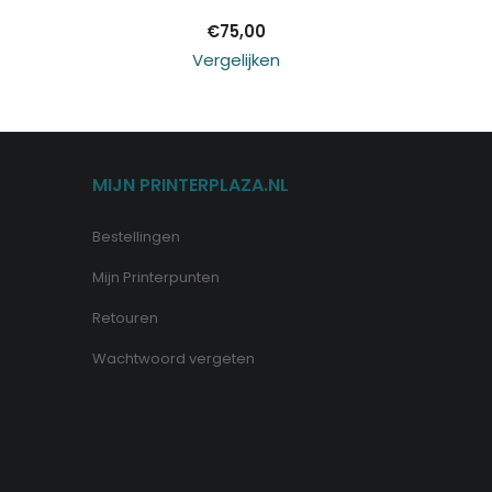
€
75,00
Vergelijken
MIJN PRINTERPLAZA.NL
Bestellingen
Mijn Printerpunten
Retouren
Wachtwoord vergeten