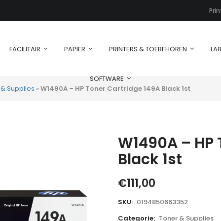
Pri
FACILITAIR
PAPIER
PRINTERS & TOEBEHOREN
LAB
SOFTWARE
 & Supplies
»
W1490A – HP Toner Cartridge 149A Black 1st
W1490A – HP 
Black 1st
€
111,00
SKU:
0194850663352
Categorie:
Toner & Supplies