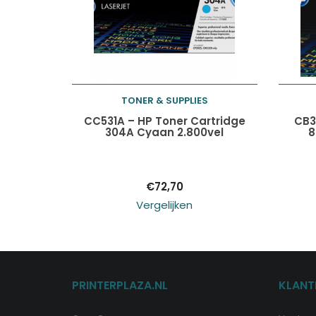
TONER & SUPPLIES
Toevoegen aan
CC531A – HP Toner Cartridge
CB3
304A Cyaan 2.800vel
8
winkelwagen
€
72,70
Vergelijken
PRINTERPLAZA.NL
KLANT