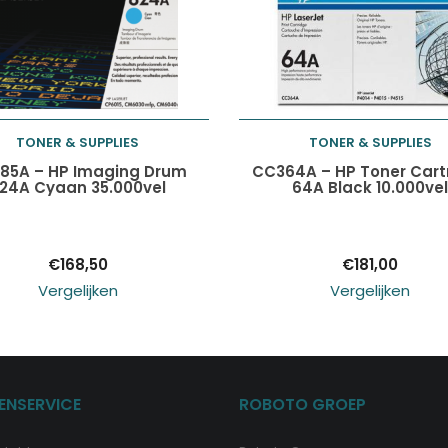
TONER & SUPPLIES
TONER & SUPPLIES
Toevoegen aan
Toevoegen aan
85A – HP Imaging Drum
CC364A – HP Toner Cart
24A Cyaan 35.000vel
64A Black 10.000ve
winkelwagen
winkelwagen
€
168,50
€
181,00
Vergelijken
Vergelijken
ENSERVICE
ROBOTO GROEP