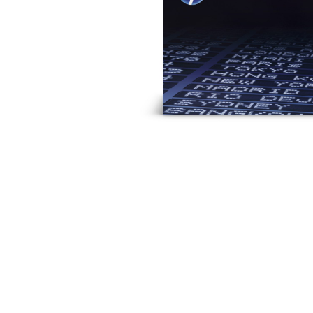
Produc
zoeke