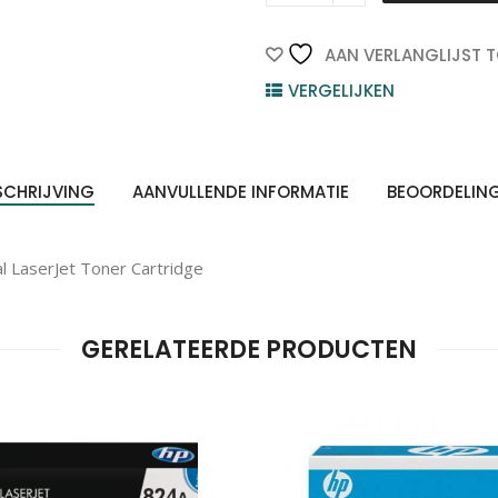
HP
Toner
Cartridge
AAN VERLANGLIJST 
149A
VERGELIJKEN
Black
1st
quantity
SCHRIJVING
AANVULLENDE INFORMATIE
BEOORDELIN
l LaserJet Toner Cartridge
GERELATEERDE PRODUCTEN