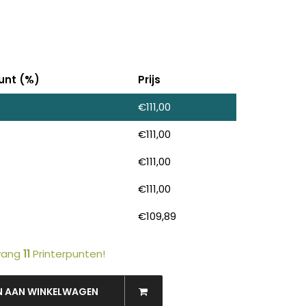
unt (%)
Prijs
€
111,00
€
111,00
€
111,00
OEKEN
€
111,00
€
109,89
tvang
11
Printerpunten!
N AAN WINKELWAGEN