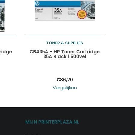
TONER & SUPPLIES
Toevoegen aan
ridge
CB435A – HP Toner Cartridge
l
35A Black 1.500vel
winkelwagen
€
86,20
Vergelijken
MIJN PRINTERPLAZA.NL