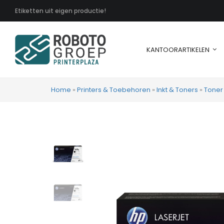
Etiketten uit eigen productie!
KANTOORARTIKELEN
Home
»
Printers & Toebehoren
»
Inkt & Toners
»
Toner