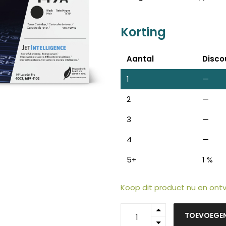
Korting
Aantal
Disco
1
—
2
—
ten
3
—
Z
n
4
—
5+
1 %
Koop dit product nu en on
W1490A
TOEVOEGE
-