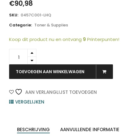
€
90,98
SKU:
0457C001-LHQ
Categorie:
Toner & Supplies
Koop dit product nu en ontvang
9
Printerpunten!
0457C001-
LHQ
-
LI-
TOEVOEGEN AAN WINKELWAGEN
ME
Toner
Cartridge
AAN VERLANGLIJST TOEVOEGEN
040H
VERGELIJKEN
Magenta
10.000vel
1st
quantity
BESCHRIJVING
AANVULLENDE INFORMATIE