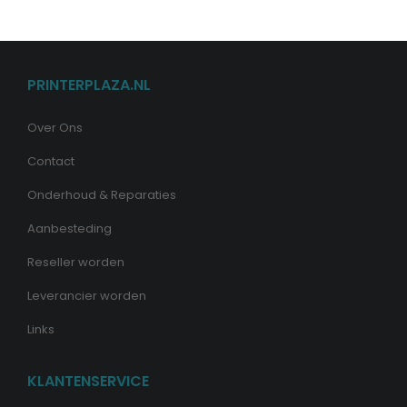
PRINTERPLAZA.NL
Over Ons
Contact
Onderhoud & Reparaties
Aanbesteding
Reseller worden
Leverancier worden
Links
KLANTENSERVICE