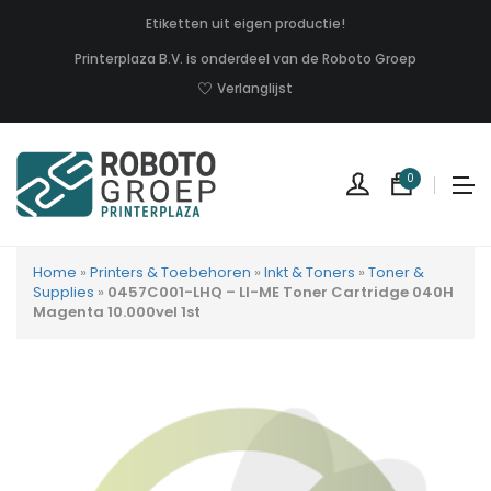
Etiketten uit eigen productie!
Printerplaza B.V. is onderdeel van de Roboto Groep
Verlanglijst
0
Home
»
Printers & Toebehoren
»
Inkt & Toners
»
Toner &
Supplies
»
0457C001-LHQ – LI-ME Toner Cartridge 040H
Magenta 10.000vel 1st
Geen
produc
in
uw
winkel