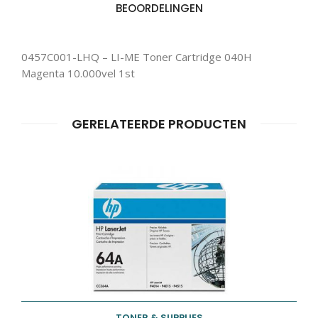
BEOORDELINGEN
0457C001-LHQ – LI-ME Toner Cartridge 040H
Magenta 10.000vel 1st
Producten
ZOEKEN
zoeken
GERELATEERDE PRODUCTEN
TONER & SUPPLIES