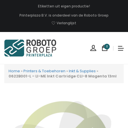
Etiketten uit eigen productie!
Printerplaza B.V. is onderdeel van de Roboto Groep
Verlanglijst
0
Home
»
Printers & Toebehoren
»
Inkt & Supplies
»
0622B001-L – LI-ME Inkt Cartridge CLI-8 Magenta 13ml
Geen
produc
in
uw
winkel