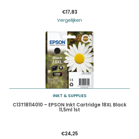
€
17,83
Vergelijken
INKT & SUPPLIES
Toevoegen aan
C13T18114010 – EPSON Inkt Cartridge 18XL Black
11,5ml 1st
winkelwagen
€
24,25