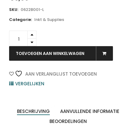
SKU:
0622B001-L
Categorie:
Inkt & Supplies
0622B001-
L
-
LI-
TOEVOEGEN AAN WINKELWAGEN
ME
Inkt
Cartridge
AAN VERLANGLIJST TOEVOEGEN
CLI-
VERGELIJKEN
8
Magenta
13ml
quantity
BESCHRIJVING
AANVULLENDE INFORMATIE
BEOORDELINGEN