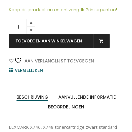
Koop dit product nu en ontvang
15
Printerpunten!
X746H1KG
-
LEXMARK
Toner
TOEVOEGEN AAN WINKELWAGEN
Cartridge
Black
12.000vel
AAN VERLANGLIJST TOEVOEGEN
1st
VERGELIJKEN
quantity
BESCHRIJVING
AANVULLENDE INFORMATIE
BEOORDELINGEN
LEXMARK X746, X748 tonercartridge zwart standard