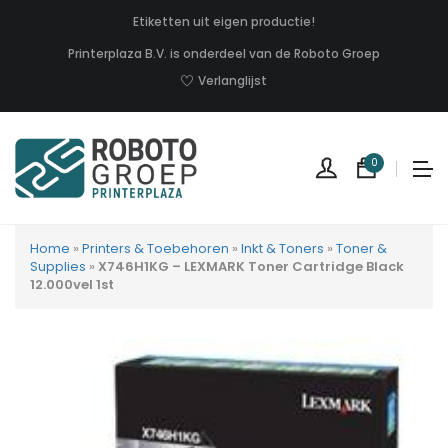
Etiketten uit eigen productie!
Printerplaza B.V. is onderdeel van de Roboto Groep
Verlanglijst
0
Home
»
Printers & Toebehoren
»
Inkt & Toners
»
Toner &
Supplies
»
X746H1KG – LEXMARK Toner Cartridge Black
12.000vel 1st
Geen
produc
in
uw
winkel