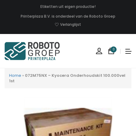
Etiketten uit eigen productie!
Printerplaza B.V. is onderdeel van de Roboto Groep
Verlanglijst
0
Home
»
072M75NX – Kyocera Onderhoudskit 100.000vel
1st
Geen
produc
in
uw
winkel