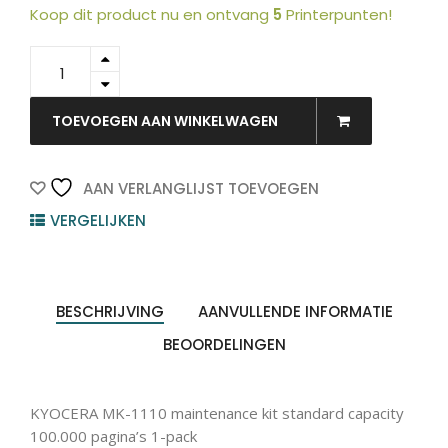
Koop dit product nu en ontvang
5
Printerpunten!
072M75NX
-
Kyocera
Onderhoudskit
TOEVOEGEN AAN WINKELWAGEN
100.000vel
1st
quantity
AAN VERLANGLIJST TOEVOEGEN
VERGELIJKEN
BESCHRIJVING
AANVULLENDE INFORMATIE
BEOORDELINGEN
KYOCERA MK-1110 maintenance kit standard capacity
100.000 pagina’s 1-pack