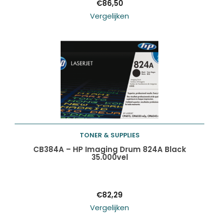
€
86,50
Vergelijken
TONER & SUPPLIES
Toevoegen aan
CB384A – HP Imaging Drum 824A Black
35.000vel
winkelwagen
€
82,29
Vergelijken