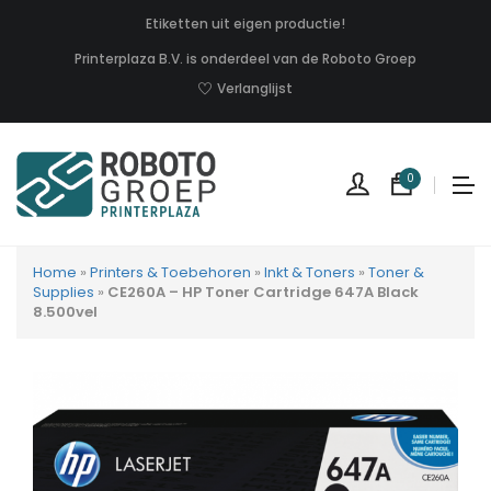
Etiketten uit eigen productie!
Printerplaza B.V. is onderdeel van de Roboto Groep
Verlanglijst
0
Home
»
Printers & Toebehoren
»
Inkt & Toners
»
Toner &
Supplies
»
CE260A – HP Toner Cartridge 647A Black
8.500vel
Geen
produc
in
uw
winkel