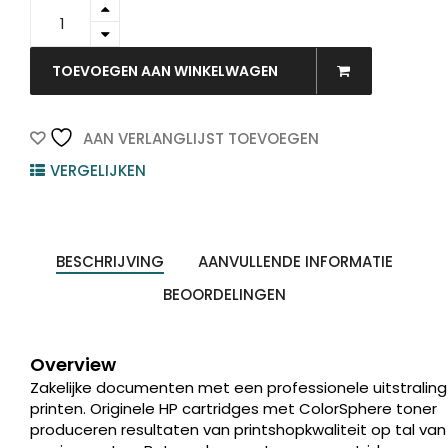
CE260A
-
HP
Toner
TOEVOEGEN AAN WINKELWAGEN
Cartridge
647A
Black
AAN VERLANGLIJST TOEVOEGEN
8.500vel
VERGELIJKEN
quantity
BESCHRIJVING
AANVULLENDE INFORMATIE
BEOORDELINGEN
Overview
Zakelijke documenten met een professionele uitstraling
printen. Originele HP cartridges met ColorSphere toner
produceren resultaten van printshopkwaliteit op tal van