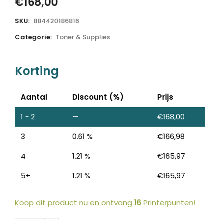
€
168,00
SKU:
884420186816
Categorie:
Toner & Supplies
Korting
Aantal
Discount (%)
Prijs
1 - 2
—
€
168,00
3
0.61 %
€
166,98
4
1.21 %
€
165,97
5+
1.21 %
€
165,97
Koop dit product nu en ontvang
16
Printerpunten!