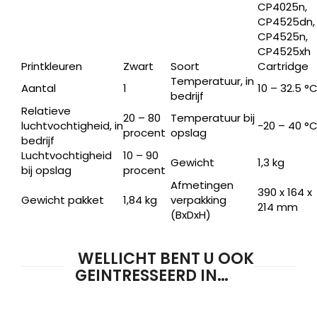
CP4025n,
CP4525dn,
CP4525n,
CP4525xh
Printkleuren
Zwart
Soort
Cartridge
Temperatuur, in
Aantal
1
10 – 32.5 °
bedrijf
Relatieve
20 – 80
Temperatuur bij
luchtvochtigheid, in
-20 – 40 °
procent
opslag
bedrijf
Luchtvochtigheid
10 – 90
Gewicht
1,3 kg
bij opslag
procent
Afmetingen
390 x 164 x
Gewicht pakket
1,84 kg
verpakking
214 mm
(BxDxH)
WELLICHT BENT U OOK
GEINTRESSEERD IN…