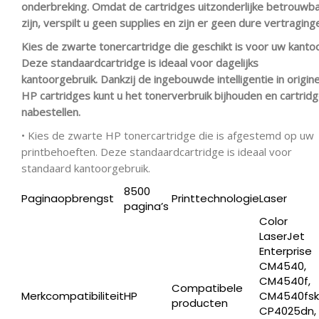
onderbreking. Omdat de cartridges uitzonderlijke betrouwb
zijn, verspilt u geen supplies en zijn er geen dure vertraging
Kies de zwarte tonercartridge die geschikt is voor uw kantoo
Deze standaardcartridge is ideaal voor dagelijks
kantoorgebruik. Dankzij de ingebouwde intelligentie in origin
HP cartridges kunt u het tonerverbruik bijhouden en cartrid
nabestellen.
• Kies de zwarte HP tonercartridge die is afgestemd op uw
printbehoeften. Deze standaardcartridge is ideaal voor
standaard kantoorgebruik.
8500
Paginaopbrengst
Printtechnologie
Laser
pagina’s
Producten
ZOEKEN
zoeken
Color
LaserJet
Enterprise
CM4540,
CM4540f,
Compatibele
Merkcompatibiliteit
HP
CM4540fsk
producten
CP4025dn,