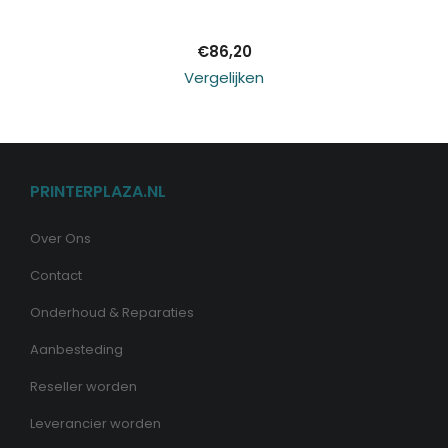
€
86,20
Vergelijken
PRINTERPLAZA.NL
Over Ons
Contact
Onderhoud & Reparaties
Aanbesteding
Reseller worden
Leverancier worden