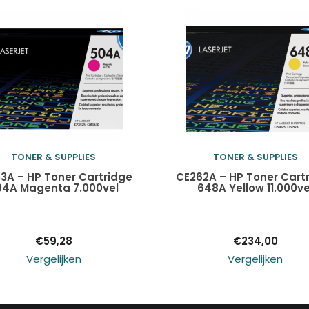
TONER & SUPPLIES
TONER & SUPPLIES
Toevoegen aan
Toevoegen aan
3A – HP Toner Cartridge
CE262A – HP Toner Cart
04A Magenta 7.000vel
648A Yellow 11.000ve
winkelwagen
winkelwagen
€
59,28
€
234,00
Vergelijken
Vergelijken