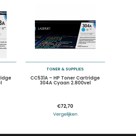
TONER & SUPPLIES
Toevoegen aan
ridge
CC531A – HP Toner Cartridge
l
304A Cyaan 2.800vel
winkelwagen
€
72,70
Vergelijken