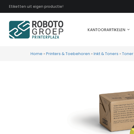
Etiketten uit eigen productie!
KANTOORARTIKELEN
Home
»
Printers & Toebehoren
»
Inkt & Toners
»
Toner