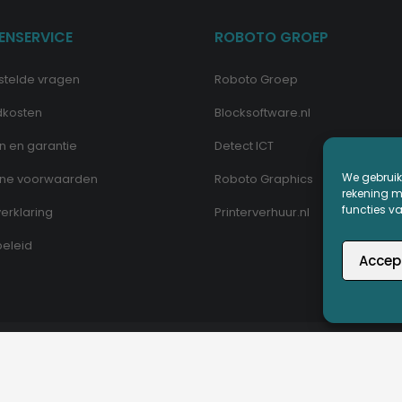
ENSERVICE
ROBOTO GROEP
stelde vragen
Roboto Groep
dkosten
Blocksoftware.nl
n en garantie
Detect ICT
We gebruik
ne voorwaarden
Roboto Graphics
rekening me
functies v
erklaring
Printerverhuur.nl
eleid
Accep