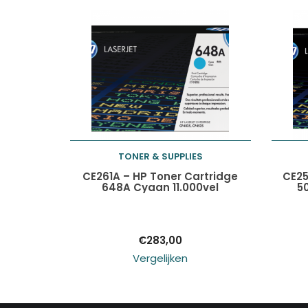
TONER & SUPPLIES
Toevoegen aan
CE261A – HP Toner Cartridge
CE25
648A Cyaan 11.000vel
5
winkelwagen
€
283,00
Vergelijken