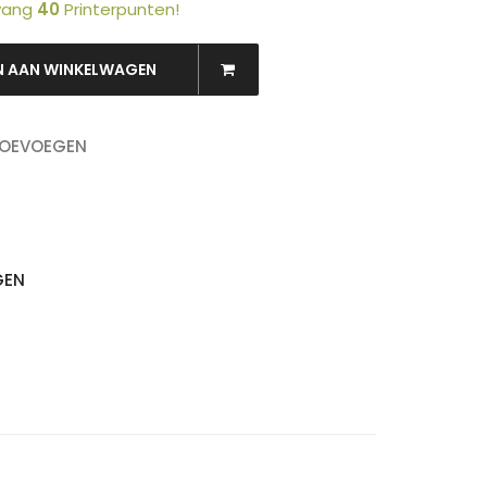
tvang
40
Printerpunten!
N AAN WINKELWAGEN
OEKEN
TOEVOEGEN
GEN