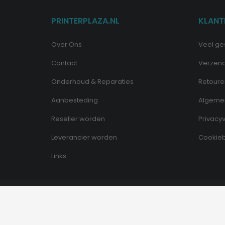
PRINTERPLAZA.NL
KLANT
Over Ons
Veel ge
Contact
Verzen
Onderhoud & Reparaties
Retoure
Aanbesteding
Algeme
Reseller worden
Privacyv
Leverancier worden
Cookieb
Links
© Copyright - Printerplaza.nl