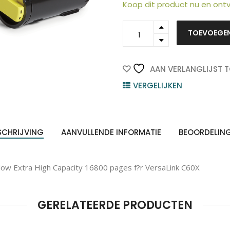
Koop dit product nu en on
106R03922
TOEVOEGE
-
ten
Xerox
Z
n
quantity
AAN VERLANGLIJST 
VERGELIJKEN
SCHRIJVING
AANVULLENDE INFORMATIE
BEOORDELIN
ow Extra High Capacity 16800 pages f?r VersaLink C60X
GERELATEERDE PRODUCTEN