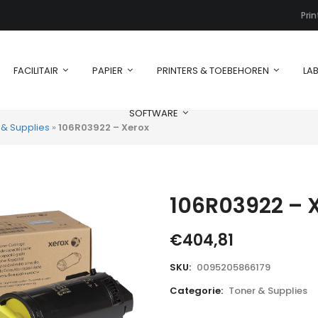
Pri
FACILITAIR
PAPIER
PRINTERS & TOEBEHOREN
LAB
SOFTWARE
 & Supplies
»
106R03922 – Xerox
106R03922 – 
€
404,81
SKU:
0095205866179
Categorie:
Toner & Supplies