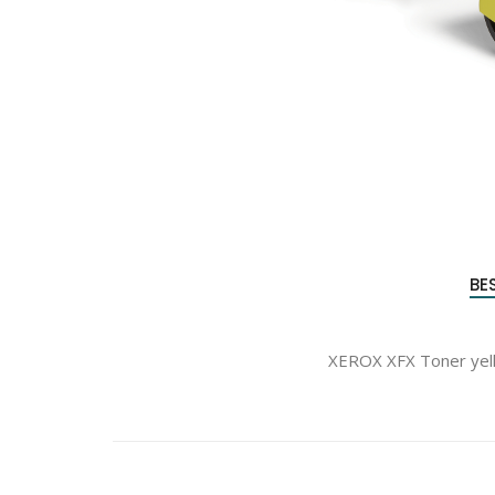
Produc
zoeke
BE
XEROX XFX Toner yell