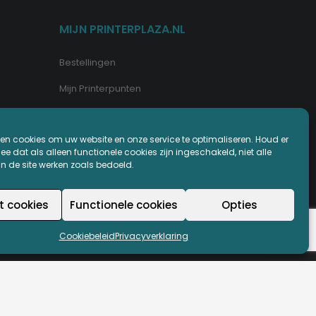
MIJN PRINTERPLAZA.NL
Bestellingen
Mijn Printerpunten
Retouren
en cookies om uw website en onze service te optimaliseren. Houd er
Wachtwoord vergeten
e dat als alleen functionele cookies zijn ingeschakeld, niet alle
an de site werken zoals bedoeld.
t cookies
Functionele cookies
Opties
Cookiebeleid
Privacyverklaring